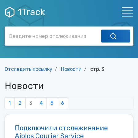
1Track
Отследить посылку
Новости
стр. 3
Новости
1
2
3
4
5
6
Подключили отслеживание
Aiolos Courier Service