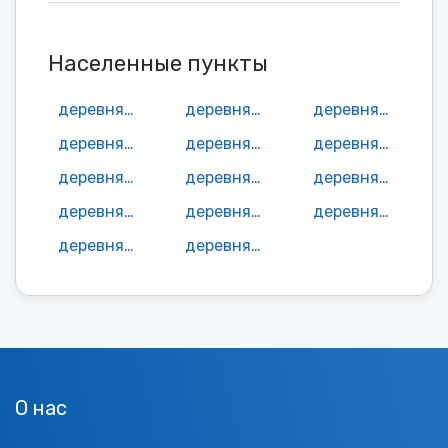
Населенные пункты
деревня Андрейково
деревня Боброво
деревня Брагино
деревня Звягино
деревня Огарково
деревня Орлово
деревня Подсосенье
деревня Поповка1
деревня Поповка2
деревня Прокунино
деревня Семенково
деревня Тимонино
деревня Щекутьево
деревня Щекутьево
О нас