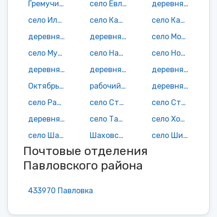
Гремучий поселок
село Евлейка
деревня Ивановка
село Илюшкино
село Кадышевка
село Камаевка
деревня Красная Поляна
деревня Лапаевка
село Мордовский Шмалак
село Муратовка
село Найман
село Новая Алексеевка
деревня Новая Андреевка
деревня Новая Камаевка
деревня Новый Пичеур
Октябрьское село
рабочий поселок Павловка
деревня Плетьма
село Раштановка
село Старое Чирково
село Старый Пичеур
деревня Сытинка
село Татарский Шмалак
село Холстовка
село Шалкино
Шаховское село
село Шиковка
Почтовые отделения
Павловского района
433970 Павловка