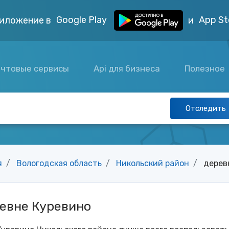
Google Play
App St
иложение в
и
чтовые сервисы
Api для бизнеса
Полезное
Отследить
я
Вологодская область
Никольский район
дерев
ревне Куревино