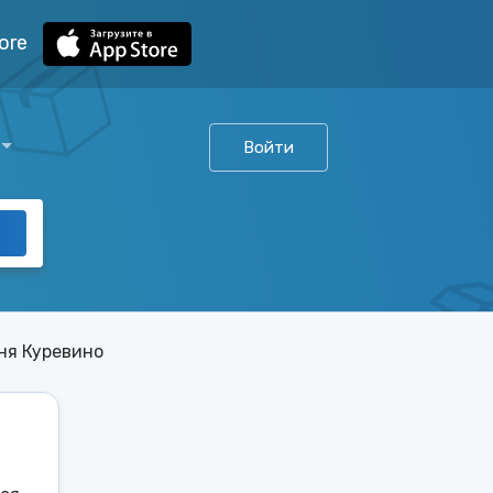
ore
Войти
ня Куревино