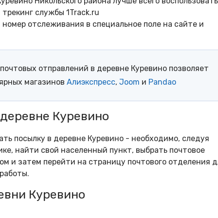
уревино Никольского района лучше всего воспользоват
трекинг службы 1Track.ru
- номер отслеживания в специальное поле на сайте и
почтовых отправлений в деревне Куревино позволяет
лярных магазинов
Алиэкспресс
,
Joom
и
Pandao
 деревне Куревино
ать посылку в деревне Куревино - необходимо, следуя
ке, найти свой населенный пункт, выбрать почтовое
м и затем перейти на страницу почтового отделения д
работы.
евни Куревино