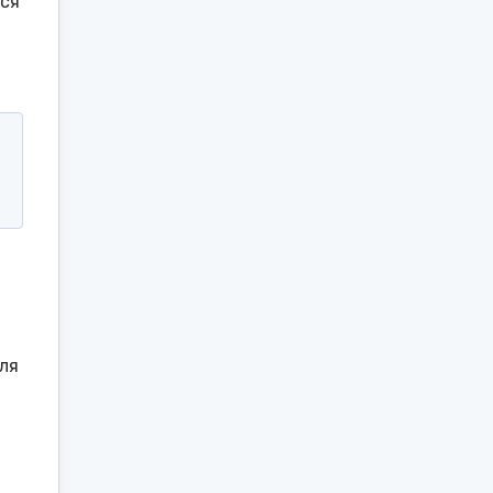
ься
ля