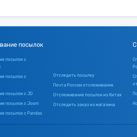
вание посылок
С
е посылок с
С
с
Р
Отследить посылку
е посылок с
С
о
Почта России отслеживание
е посылок с JD
П
Отслеживание посылок из Китая
ие посылок с Joom
Н
Отследить заказ из магазина
е посылок с Pandao