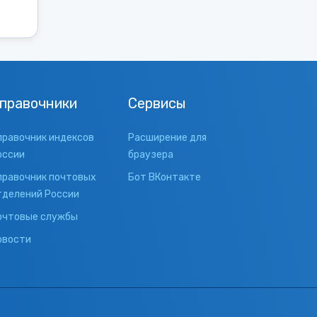
правочники
Сервисы
правочник индексов
Расширение для
оссии
браузера
правочник почтовых
Бот ВКонтакте
тделений России
очтовые службы
овости