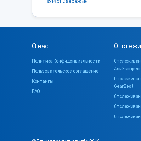
161451 Завражье
О нас
Отслежи
Политика Конфиденциальности
Отслеживани
АлиЭкспрес
Пользовательское соглашение
Отслеживани
Контакты
GearBest
FAQ
Отслеживани
Отслеживан
Отслеживани