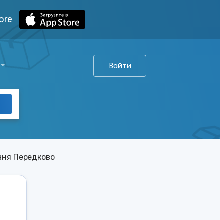
ore
Войти
вня Передково