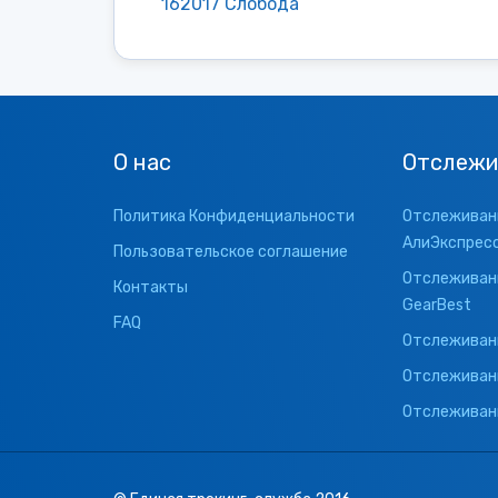
162017 Слобода
О нас
Отслежи
Политика Конфиденциальности
Отслеживани
АлиЭкспрес
Пользовательское соглашение
Отслеживани
Контакты
GearBest
FAQ
Отслеживани
Отслеживан
Отслеживани