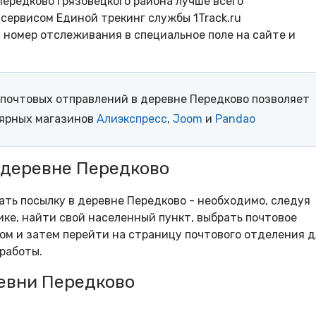
ередково Грязовецкого района лучше всего
сервисом Единой трекинг службы 1Track.ru
- номер отслеживания в специальное поле на сайте и
почтовых отправлений в деревне Передково позволяет
лярных магазинов
Алиэкспресс
,
Joom
и
Pandao
 деревне Передково
рать посылку в деревне Передково - необходимо, следуя
ке, найти свой населенный пункт, выбрать почтовое
м и затем перейти на страницу почтового отделения д
работы.
евни Передково