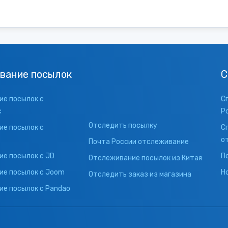
вание посылок
С
е посылок с
С
с
Р
Отследить посылку
е посылок с
С
о
Почта России отслеживание
е посылок с JD
П
Отслеживание посылок из Китая
ие посылок с Joom
Н
Отследить заказ из магазина
е посылок с Pandao