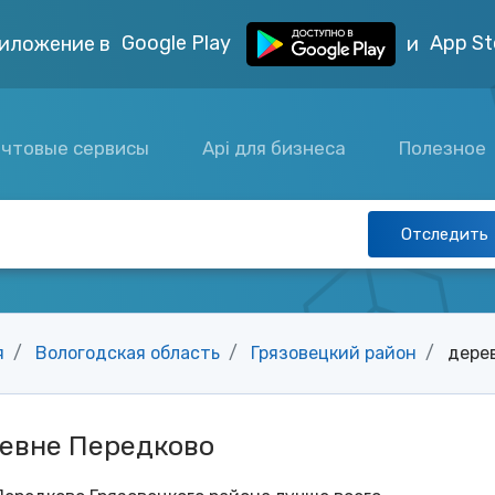
Google Play
App St
иложение в
и
чтовые сервисы
Api для бизнеса
Полезное
Отследить
я
Вологодская область
Грязовецкий район
дере
ревне Передково