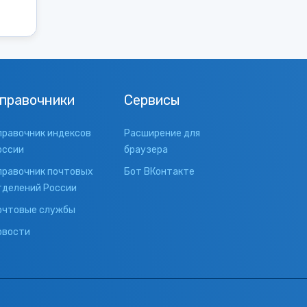
правочники
Сервисы
правочник индексов
Расширение для
оссии
браузера
правочник почтовых
Бот ВКонтакте
тделений России
очтовые службы
овости