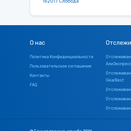
162017 Слобода
О нас
Отслежи
Политика Конфиденциальности
Отслеживани
АлиЭкспрес
Пользовательское соглашение
Отслеживани
Контакты
GearBest
FAQ
Отслеживани
Отслеживан
Отслеживани