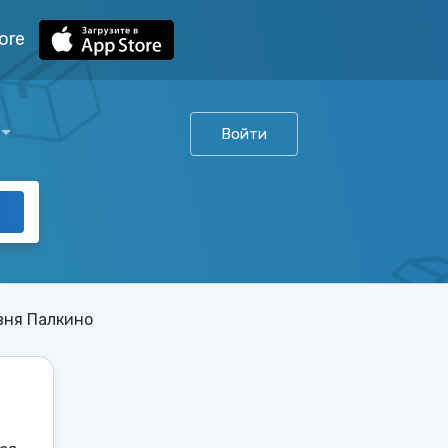
ore
Войти
вня Палкино