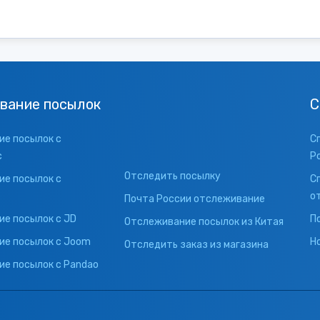
вание посылок
С
е посылок с
С
с
Р
Отследить посылку
е посылок с
С
о
Почта России отслеживание
е посылок с JD
П
Отслеживание посылок из Китая
ие посылок с Joom
Н
Отследить заказ из магазина
е посылок с Pandao