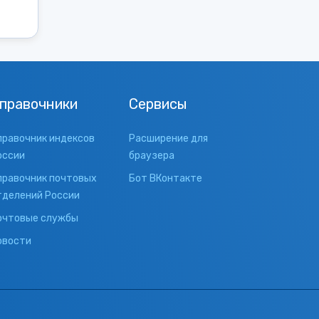
правочники
Сервисы
правочник индексов
Расширение для
оссии
браузера
правочник почтовых
Бот ВКонтакте
тделений России
очтовые службы
овости