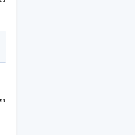
ся
ля