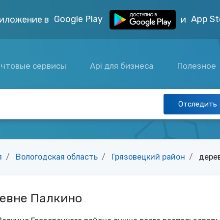
Google Play
App St
иложение в
и
чтовые сервисы
Api для бизнеса
Полезное
Отследить
я
Вологодская область
Грязовецкий район
дере
ревне Палкино