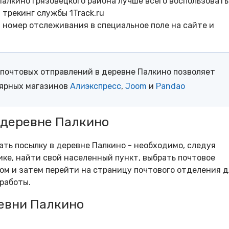
алкино Грязовецкого района лучше всего воспользовать
трекинг службы 1Track.ru
- номер отслеживания в специальное поле на сайте и
почтовых отправлений в деревне Палкино позволяет
лярных магазинов
Алиэкспресс
,
Joom
и
Pandao
 деревне Палкино
ать посылку в деревне Палкино - необходимо, следуя
ке, найти свой населенный пункт, выбрать почтовое
м и затем перейти на страницу почтового отделения д
работы.
евни Палкино