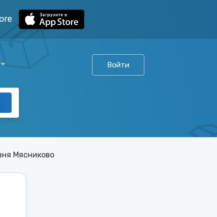
ore
Войти
вня Мясниково