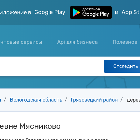
Google Play
App St
иложение в
и
чтовые сервисы
Api для бизнеса
Полезное
Отследить
я
Вологодская область
Грязовецкий район
дере
ревне Мясниково