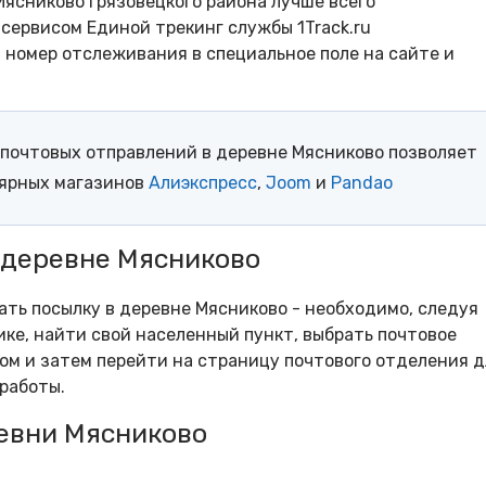
ясниково Грязовецкого района лучше всего
сервисом Единой трекинг службы 1Track.ru
- номер отслеживания в специальное поле на сайте и
почтовых отправлений в деревне Мясниково позволяет
лярных магазинов
Алиэкспресс
,
Joom
и
Pandao
 деревне Мясниково
рать посылку в деревне Мясниково - необходимо, следуя
ке, найти свой населенный пункт, выбрать почтовое
м и затем перейти на страницу почтового отделения д
работы.
евни Мясниково