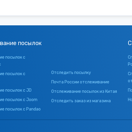
вание посылок
С
е посылок с
С
с
Р
Отследить посылку
е посылок с
С
о
Почта России отслеживание
е посылок с JD
П
Отслеживание посылок из Китая
ие посылок с Joom
Н
Отследить заказ из магазина
е посылок с Pandao