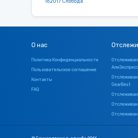
162017 Слобода
О нас
Отслежи
Политика Конфиденциальности
Отслеживани
АлиЭкспрес
Пользовательское соглашение
Отслеживани
Контакты
GearBest
FAQ
Отслеживани
Отслеживан
Отслеживани