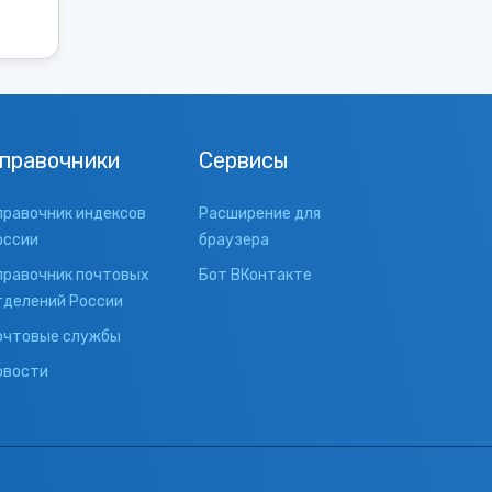
правочники
Сервисы
правочник индексов
Расширение для
оссии
браузера
правочник почтовых
Бот ВКонтакте
тделений России
очтовые службы
овости