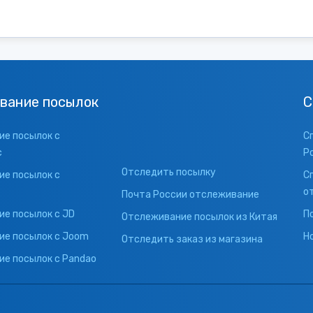
вание посылок
С
е посылок с
С
с
Р
Отследить посылку
е посылок с
С
о
Почта России отслеживание
е посылок с JD
П
Отслеживание посылок из Китая
ие посылок с Joom
Н
Отследить заказ из магазина
е посылок с Pandao