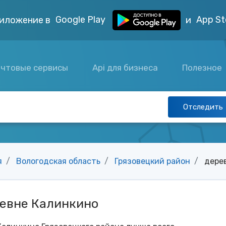
Google Play
App St
иложение в
и
чтовые сервисы
Api для бизнеса
Полезное
Отследить
я
Вологодская область
Грязовецкий район
дере
ревне Калинкино