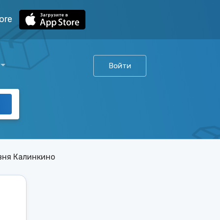
ore
Войти
вня Калинкино