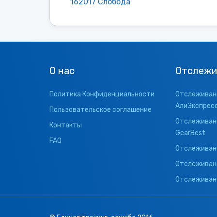
162017 Слобода
О нас
Отслежи
Политика Конфиденциальности
Отслеживани
АлиЭкспрес
Пользовательское соглашение
Отслеживани
Контакты
GearBest
FAQ
Отслеживани
Отслеживан
Отслеживани