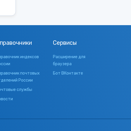
правочники
Сервисы
правочник индексов
Расширение для
оссии
браузера
правочник почтовых
Бот ВКонтакте
тделений России
очтовые службы
овости