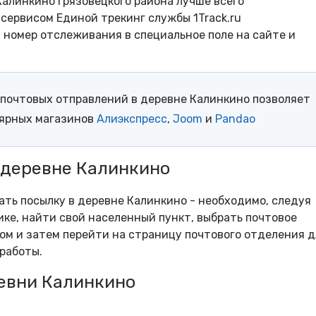
алинкино Грязовецкого района лучше всего
сервисом Единой трекинг службы 1Track.ru
- номер отслеживания в специальное поле на сайте и
почтовых отправлений в деревне Калинкино позволяет
лярных магазинов
Алиэкспресс
,
Joom
и
Pandao
 деревне Калинкино
рать посылку в деревне Калинкино - необходимо, следуя
ке, найти свой населенный пункт, выбрать почтовое
м и затем перейти на страницу почтового отделения д
работы.
евни Калинкино