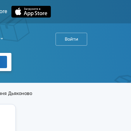
ore
Войти
вня Дьяконово