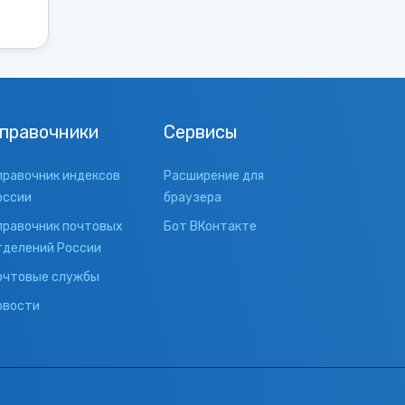
правочники
Сервисы
правочник индексов
Расширение для
оссии
браузера
правочник почтовых
Бот ВКонтакте
тделений России
очтовые службы
овости