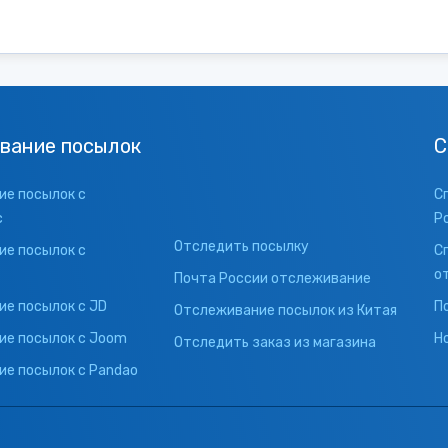
вание посылок
С
е посылок с
С
с
Р
Отследить посылку
е посылок с
С
о
Почта России отслеживание
е посылок с JD
П
Отслеживание посылок из Китая
ие посылок с Joom
Н
Отследить заказ из магазина
е посылок с Pandao