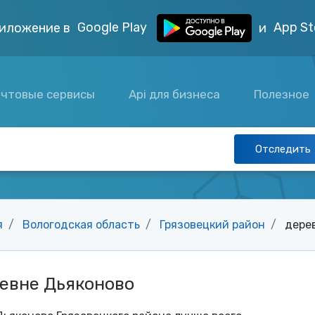
Google Play
App St
иложение в
и
чтовые сервисы
Api для бизнеса
Полезное
Отследить
я
Вологодская область
Грязовецкий район
дере
ревне Дьяконово