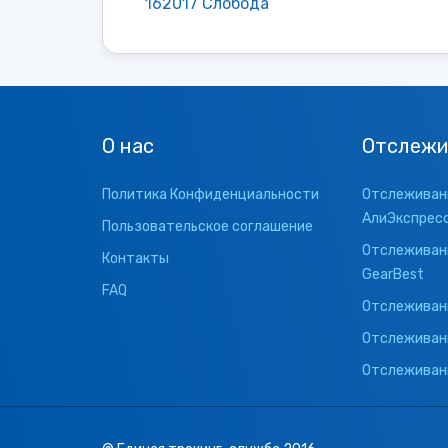
162017 Слобода
О нас
Отслежи
Политика Конфиденциальности
Отслеживани
АлиЭкспрес
Пользовательское соглашение
Отслеживани
Контакты
GearBest
FAQ
Отслеживани
Отслеживан
Отслеживани