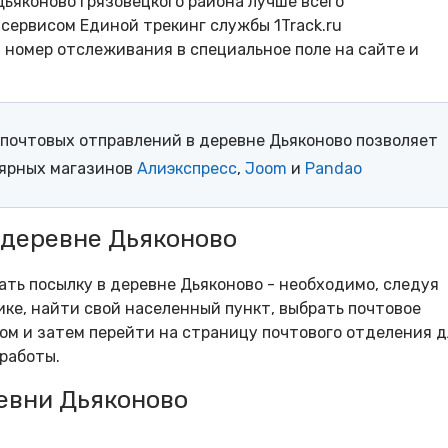
ьяконово Грязовецкого района лучше всего
сервисом Единой трекинг службы 1Track.ru
- номер отслеживания в специальное поле на сайте и
почтовых отправлений в деревне Дьяконово позволяет
лярных магазинов
Алиэкспресс
,
Joom
и
Pandao
 деревне Дьяконово
ать посылку в деревне Дьяконово - необходимо, следуя
ке, найти свой населенный пункт, выбрать почтовое
м и затем перейти на страницу почтового отделения д
работы.
евни Дьяконово