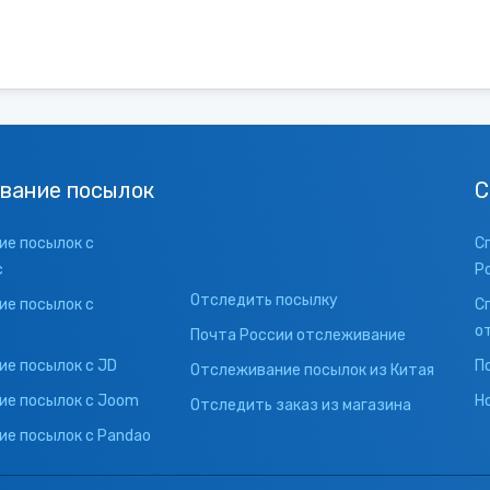
вание посылок
С
е посылок с
С
с
Р
Отследить посылку
е посылок с
С
о
Почта России отслеживание
е посылок с JD
П
Отслеживание посылок из Китая
ие посылок с Joom
Н
Отследить заказ из магазина
е посылок с Pandao