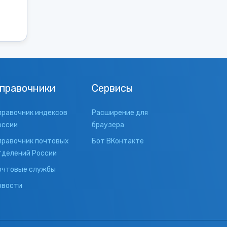
правочники
Сервисы
правочник индексов
Расширение для
оссии
браузера
правочник почтовых
Бот ВКонтакте
тделений России
очтовые службы
овости