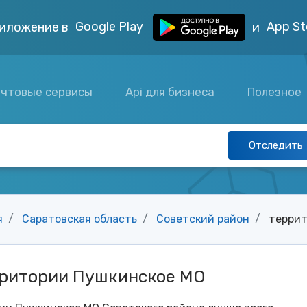
Google Play
App St
иложение в
и
чтовые сервисы
Api для бизнеса
Полезное
Отследить
я
Саратовская область
Советский район
террит
рритории Пушкинское МО