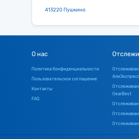
413220 Пушкино
О нас
Отслежи
Политика Конфиденциальности
Отслеживани
АлиЭкспрес
Пользовательское соглашение
Отслеживани
Контакты
GearBest
FAQ
Отслеживани
Отслеживан
Отслеживани