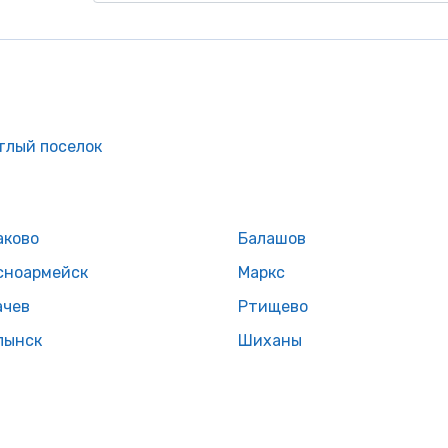
тлый поселок
аково
Балашов
сноармейск
Маркс
ачев
Ртищево
лынск
Шиханы