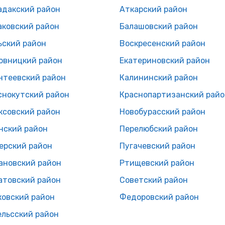
адакский район
Аткарский район
аковский район
Балашовский район
ьский район
Воскресенский район
овницкий район
Екатериновский район
нтеевский район
Калининский район
снокутский район
Краснопартизанский райо
ксовский район
Новобурасский район
нский район
Перелюбский район
ерский район
Пугачевский район
ановский район
Ртищевский район
атовский район
Советский район
ковский район
Федоровский район
ельсский район