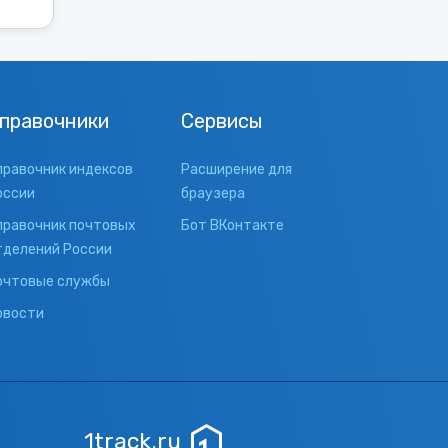
правочники
Сервисы
правочник индексов
Расширение для
оссии
браузера
правочник почтовых
Бот ВКонтакте
тделений России
очтовые службы
овости
1track.ru