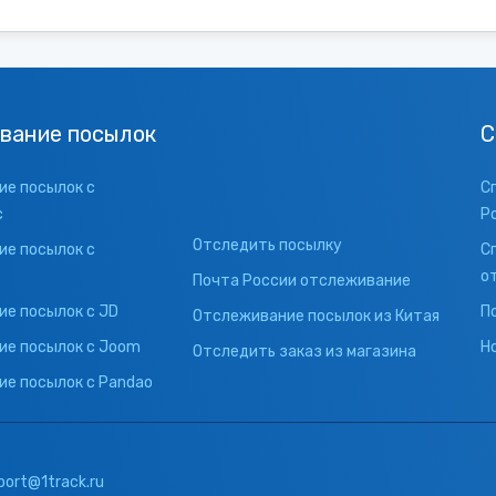
вание посылок
С
е посылок с
С
с
Р
Отследить посылку
е посылок с
С
о
Почта России отслеживание
е посылок с JD
П
Отслеживание посылок из Китая
ие посылок с Joom
Н
Отследить заказ из магазина
е посылок с Pandao
port@1track.ru