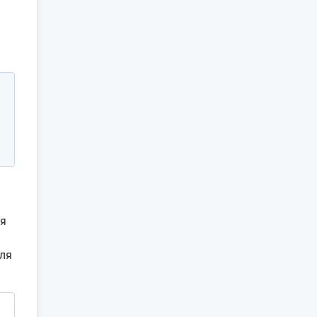
уя
ля