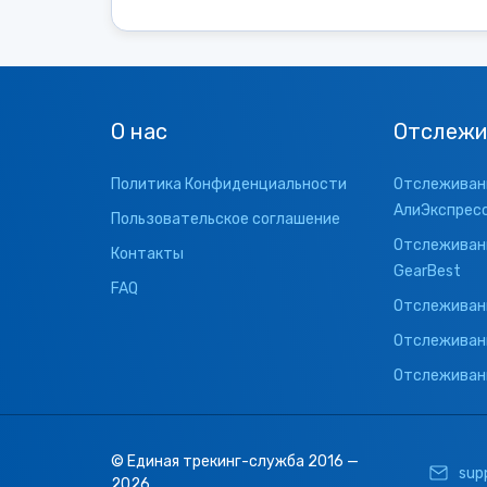
О нас
Отслежи
Политика Конфиденциальности
Отслеживани
АлиЭкспрес
Пользовательское соглашение
Отслеживани
Контакты
GearBest
FAQ
Отслеживани
Отслеживан
Отслеживани
© Единая трекинг-служба 2016 —
sup
2026