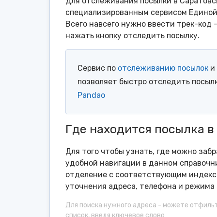
Для отслеживания посылки в Саратовс
специализированным сервисом Единой 
Всего навсего нужно ввести трек-код 
нажать кнопку отследить посылку.
Сервис по
отслеживанию посылок
и 
позволяет быстро отследить посыл
Pandao
Где находится посылка в
Для того чтобы узнать, где можно заб
удобной навигации в данном справочни
отделение с соответствующим индексо
уточнения адреса, телефона и режима 
Для поиска нужного адреса - можете отфиль
список, введя ключевое слово