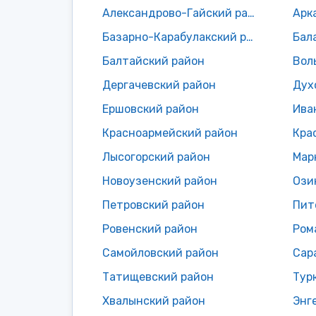
Александрово-Гайский район
Арк
Базарно-Карабулакский район
Бал
Балтайский район
Вол
Дергачевский район
Дух
Ершовский район
Ива
Красноармейский район
Кра
Лысогорский район
Мар
Новоузенский район
Ози
Петровский район
Пит
Ровенский район
Ром
Самойловский район
Сар
Татищевский район
Тур
Хвалынский район
Энг