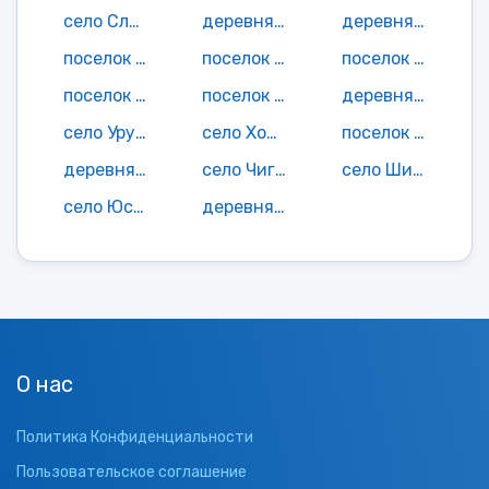
село Сланцы
деревня Сорокино
деревня Степановка
поселок Стройиндустрия
поселок Таптулино
поселок Темп
поселок Точка 1-я
поселок Труд Тридцати
деревня Ундольщино
село Урусово
село Холуденовка
поселок центральная усадьба совхоза "Выдвиженец"
деревня Чадаевка
село Чиганак
село Шило-Голицыно
село Юсупово
деревня Ярославка
О нас
Политика Конфиденциальности
Пользовательское соглашение