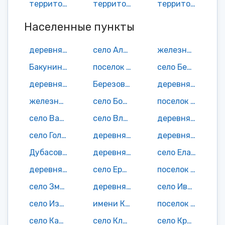
территория Салтыковское МО
территория Урусовское МО
территория Шило-Голицынское МО
Населенные пункты
деревня Александровка
село Александровка
железнодорожная станция Байка
Бакунинский поселок
поселок Барабановка
село Бельщино
деревня Березовка
Березовый хутор
деревня Битяговка
железнодорожная станция Благодатка
село Борки
поселок Братство
село Васильевка
село Владыкино
деревня Волчиновка
село Голицыно
деревня Драгуновка
деревня Дубасово
Дубасовский поселок
деревня Екатериновка
село Елань
деревня Елизаветинка
село Ерышевка
поселок Заря Социализма
село Змеевка
деревня Зыбино
село Ивано-Кулики
село Изнаир
имени Крупской поселок
поселок имени Максима Горького
село Каменка
село Ключи
село Красная Звезда