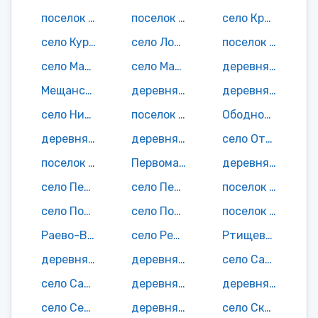
поселок Красные Гривки
поселок Красный Хутор
село Крутец
село Курган 1-й
село Лопатино
поселок Луч
село Макарово
село Малиновка
деревня Мамоновка
Мещанский поселок
деревня Молчаново
деревня Нестеровка
село Нижнее Голицыно
поселок Новостройка
Ободной хутор
деревня Ольховка
деревня Осиновка
село Отрадино
поселок Отрадное
Первомайский поселок
деревня Перепутинка
село Песчанка
село Петропавловка
поселок Платцовка
село Подгоренка
село Потьма
поселок Правда
Раево-Воскресенский поселок
село Репьевка
Ртищевский поселок
деревня Рули
деревня Рюмино
село Салтыковка
село Сапожок
деревня Сафоновка
деревня Свищевка
село Северка
деревня Селитьба
село Скачиха