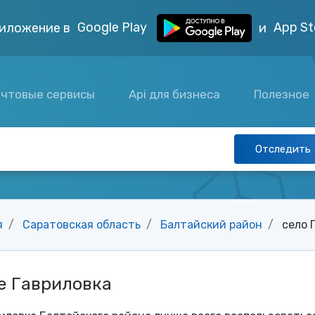
Google Play
App St
иложение в
и
чтовые сервисы
Api для бизнеса
Полезное
Отследить
я
Саратовская область
Балтайский район
село 
е Гавриловка