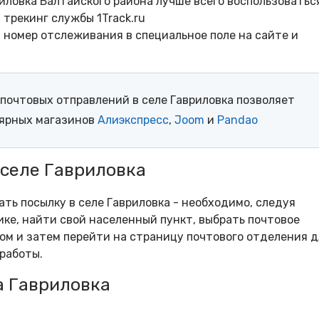
иловка Балтайского района лучше всего воспользоватьс
трекинг службы 1Track.ru
- номер отслеживания в специальное поле на сайте и
почтовых отправлений в селе Гавриловка позволяет
лярных магазинов
Алиэкспресс
,
Joom
и
Pandao
 селе Гавриловка
ать посылку в селе Гавриловка - необходимо, следуя
ке, найти свой населенный пункт, выбрать почтовое
м и затем перейти на страницу почтового отделения д
работы.
а Гавриловка