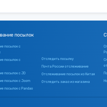
вание посылок
С
е посылок с
С
с
Р
Отследить посылку
е посылок с
С
о
Почта России отслеживание
е посылок с JD
П
Отслеживание посылок из Китая
ие посылок с Joom
Н
Отследить заказ из магазина
е посылок с Pandao