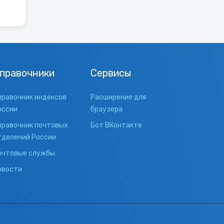
правочники
Сервисы
правочник индексов
Расширение для
оссии
браузера
правочник почтовых
Бот ВКонтакте
тделений России
очтовые службы
овости