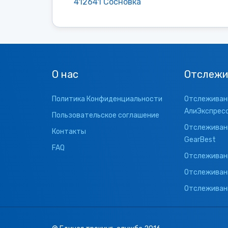
412641 Сосновка
О нас
Отслежи
Политика Конфиденциальности
Отслеживани
АлиЭкспрес
Пользовательское соглашение
Отслеживани
Контакты
GearBest
FAQ
Отслеживани
Отслеживан
Отслеживани