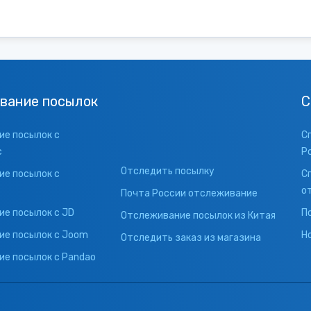
вание посылок
С
е посылок с
С
с
Р
Отследить посылку
е посылок с
С
о
Почта России отслеживание
е посылок с JD
П
Отслеживание посылок из Китая
ие посылок с Joom
Н
Отследить заказ из магазина
е посылок с Pandao