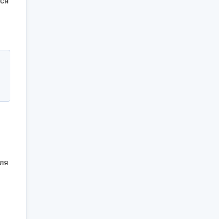
ься
ля