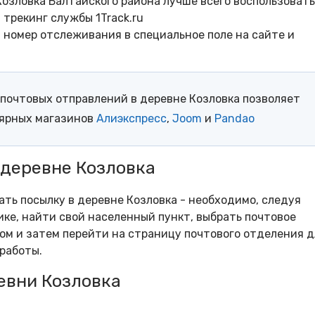
озловка Балтайского района лучше всего воспользоват
трекинг службы 1Track.ru
- номер отслеживания в специальное поле на сайте и
почтовых отправлений в деревне Козловка позволяет
лярных магазинов
Алиэкспресс
,
Joom
и
Pandao
 деревне Козловка
ать посылку в деревне Козловка - необходимо, следуя
ке, найти свой населенный пункт, выбрать почтовое
м и затем перейти на страницу почтового отделения д
работы.
евни Козловка