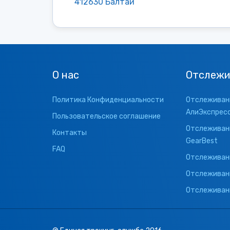
412630 Балтай
О нас
Отслежи
Политика Конфиденциальности
Отслеживани
АлиЭкспрес
Пользовательское соглашение
Отслеживани
Контакты
GearBest
FAQ
Отслеживани
Отслеживан
Отслеживани