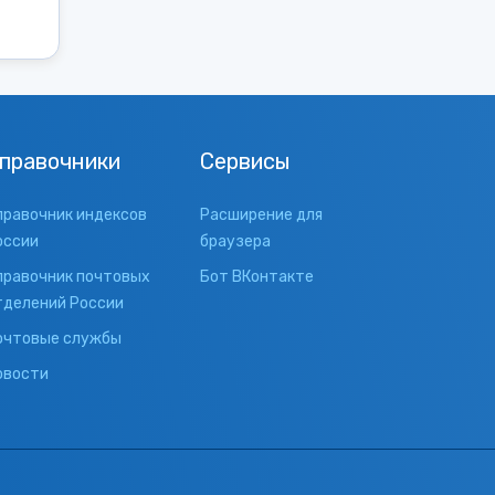
правочники
Сервисы
правочник индексов
Расширение для
оссии
браузера
правочник почтовых
Бот ВКонтакте
тделений России
очтовые службы
овости