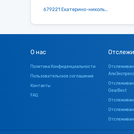
679221 Екатерино-никольское
О нас
Отслежи
Политика Конфиденциальности
Отслеживани
АлиЭкспрес
Пользовательское соглашение
Отслеживани
Контакты
GearBest
FAQ
Отслеживани
Отслеживан
Отслеживани