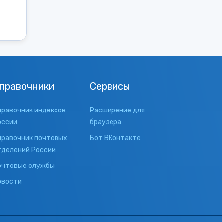
правочники
Сервисы
правочник индексов
Расширение для
оссии
браузера
правочник почтовых
Бот ВКонтакте
тделений России
очтовые службы
овости