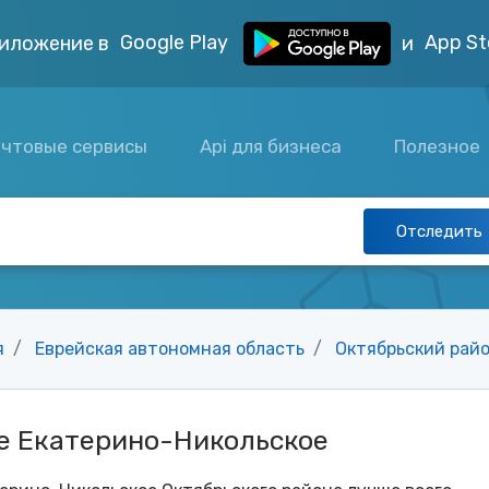
Google Play
App St
иложение в
и
чтовые сервисы
Api для бизнеса
Полезное
Отследить
я
Еврейская автономная область
Октябрьский рай
ле Екатерино-Никольское