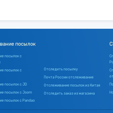
вание посылок
С
е посылок с
С
с
Р
Отследить посылку
е посылок с
С
о
Почта России отслеживание
е посылок с JD
П
Отслеживание посылок из Китая
ие посылок с Joom
Н
Отследить заказ из магазина
е посылок с Pandao