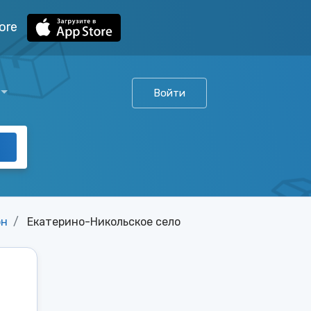
ore
Войти
он
Екатерино-Никольское село