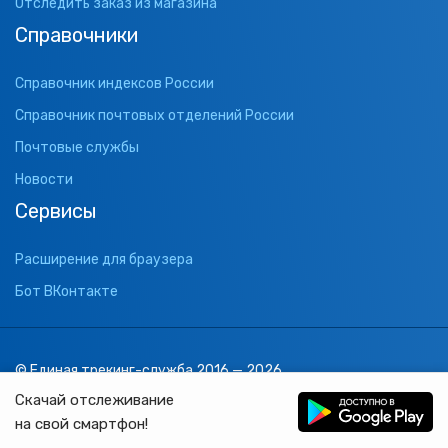
Отследить заказ из магазина
Справочники
Справочник индексов России
Справочник почтовых отделений России
Почтовые службы
Новости
Сервисы
Расширение для браузера
Бот ВКонтакте
© Единая трекинг-служба 2016 — 2026
support@1track.ru
Скачай отслеживание
1track.ru
на свой смартфон!