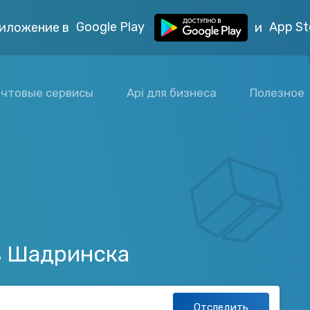
Google Play
App St
иложение в
и
чтовые сервисы
Api для бизнеса
Полезное
з Шадринска
Отследить