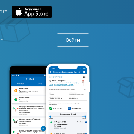
ore
Войти