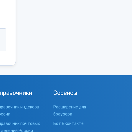
правочники
Сервисы
правочник индексов
Расширение для
оссии
браузера
правочник почтовых
Бот ВКонтакте
тделений России