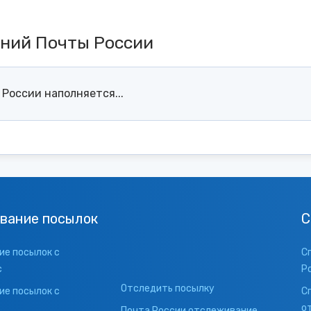
ений Почты России
России наполняется...
вание посылок
С
е посылок с
С
с
Р
Отследить посылку
е посылок с
С
о
Почта России отслеживание