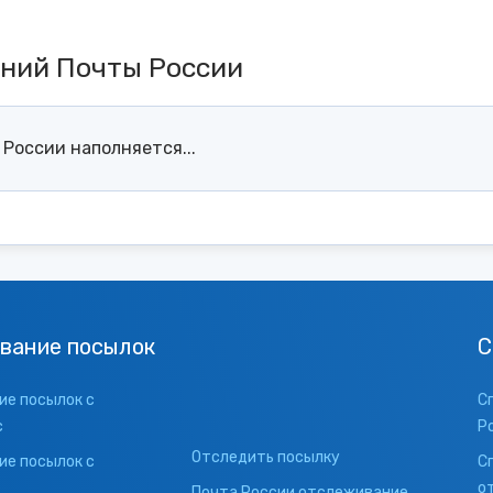
ений Почты России
России наполняется...
вание посылок
С
е посылок с
С
с
Р
Отследить посылку
е посылок с
С
о
Почта России отслеживание