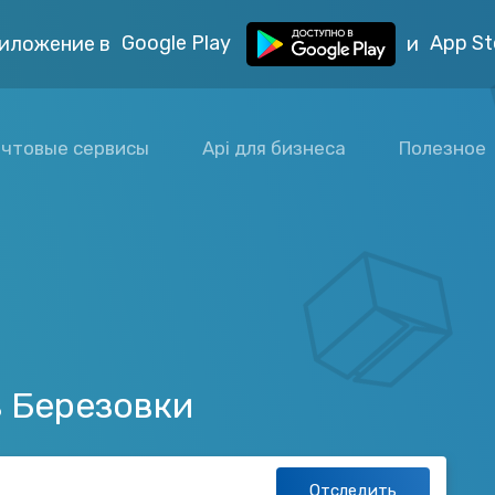
Google Play
App St
иложение в
и
чтовые сервисы
Api для бизнеса
Полезное
з Березовки
Отследить