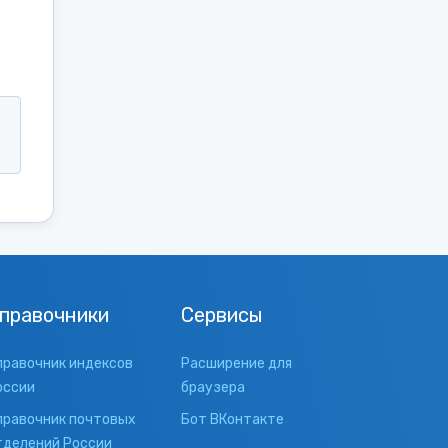
правочники
Сервисы
правочник индексов
Расширение для
оссии
браузера
правочник почтовых
Бот ВКонтакте
тделений России