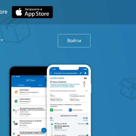
ore
Войти