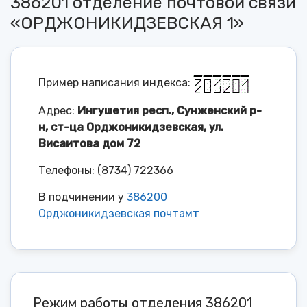
386201 отделение почтовой связи
«ОРДЖОНИКИДЗЕВСКАЯ 1»
Пример написания индекса:
Адрес:
Ингушетия респ., Сунженский р-
н, ст-ца Орджоникидзевская, ул.
Висаитова дом 72
Телефоны: (8734) 722366
В подчинении у
386200
Орджоникидзевская почтамт
Режим работы отделения 386201