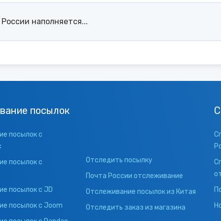
России наполняется...
вание посылок
С
е посылок с
С
с
Р
Отследить посылку
е посылок с
С
о
Почта России отслеживание
е посылок с JD
П
Отслеживание посылок из Китая
ие посылок с Joom
Н
Отследить заказ из магазина