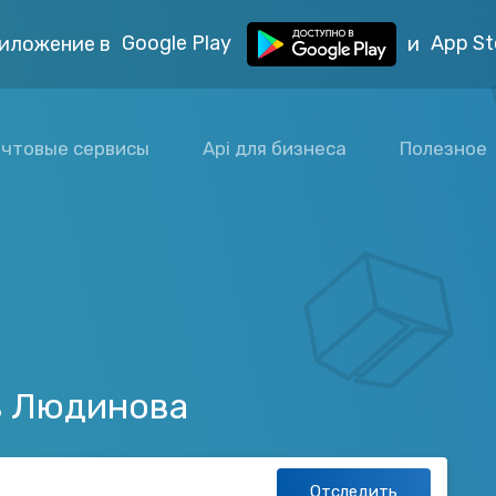
Google Play
App St
иложение в
и
чтовые сервисы
Api для бизнеса
Полезное
з Людинова
Отследить