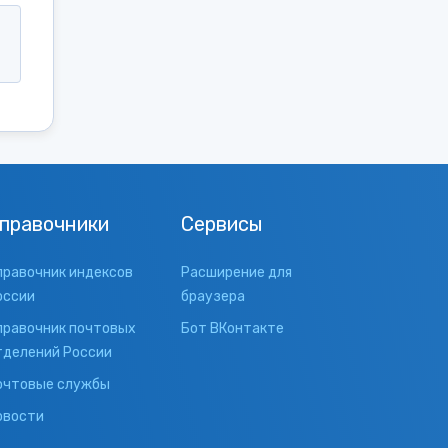
правочники
Сервисы
правочник индексов
Расширение для
оссии
браузера
правочник почтовых
Бот ВКонтакте
тделений России
очтовые службы
овости