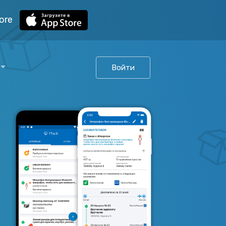
ore
Войти