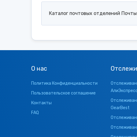
Каталог почтовых отделений Почты 
О нас
Отслежи
Политика Конфиденциальности
Отслеживани
АлиЭкспрес
Пользовательское соглашение
Отслеживани
Контакты
GearBest
FAQ
Отслеживани
Отслеживан