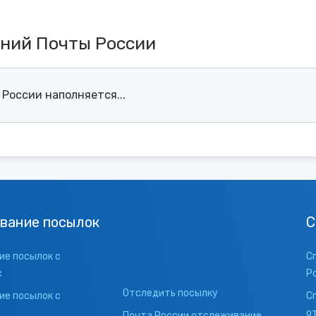
ений Почты России
России наполняется...
вание посылок
С
е посылок с
С
с
Р
Отследить посылку
е посылок с
С
о
Почта России отслеживание