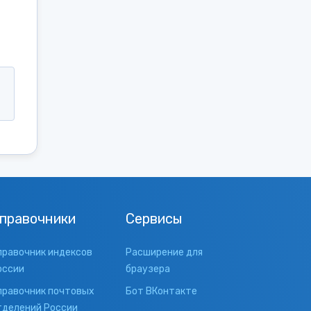
правочники
Сервисы
правочник индексов
Расширение для
оссии
браузера
правочник почтовых
Бот ВКонтакте
тделений России