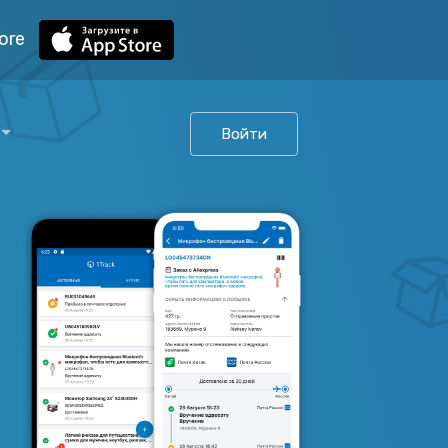
ore
Войти