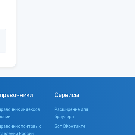
правочники
Сервисы
правочник индексов
Расширение для
оссии
браузера
правочник почтовых
Бот ВКонтакте
тделений России