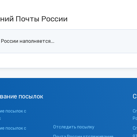
ений Почты России
России наполняется...
вание посылок
С
е посылок с
С
с
Р
Отследить посылку
е посылок с
С
о
Почта России отслеживание