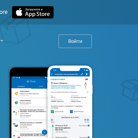
ore
Войти