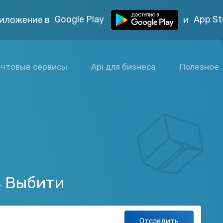
Google Play
App St
иложение в
и
чтовые сервисы
Api для бизнеса
Полезное
з Выбити
Отследить