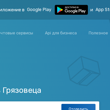
Google Play
App St
иложение в
и
чтовые сервисы
Api для бизнеса
Полезное
 Грязовеца
Отследить