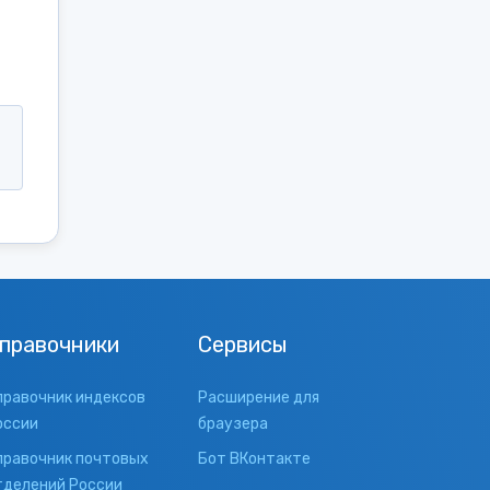
правочники
Сервисы
правочник индексов
Расширение для
оссии
браузера
правочник почтовых
Бот ВКонтакте
тделений России