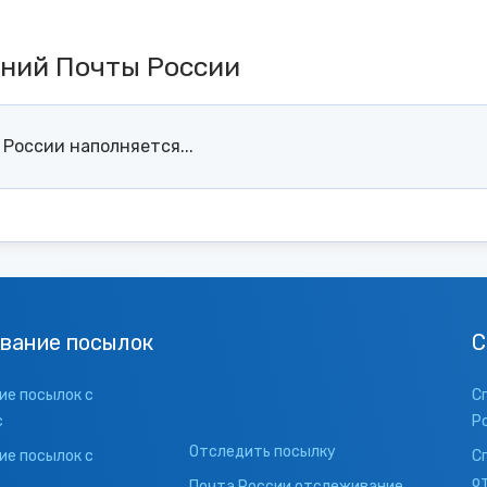
ений Почты России
России наполняется...
вание посылок
С
е посылок с
С
с
Р
Отследить посылку
е посылок с
С
о
Почта России отслеживание