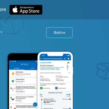
ore
Войти