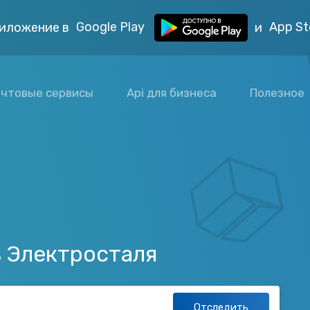
Google Play
App St
иложение в
и
чтовые сервисы
Api для бизнеса
Полезное
з Электросталя
Отследить