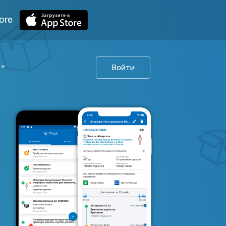
ore
Войти