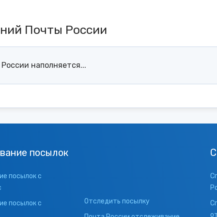
ений Почты России
России наполняется...
вание посылок
С
е посылок с
С
с
Р
Отследить посылку
е посылок с
С
о
Почта России отслеживание