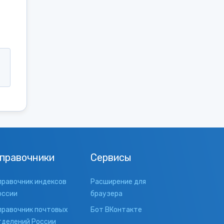
правочники
Сервисы
правочник индексов
Расширение для
оссии
браузера
правочник почтовых
Бот ВКонтакте
тделений России