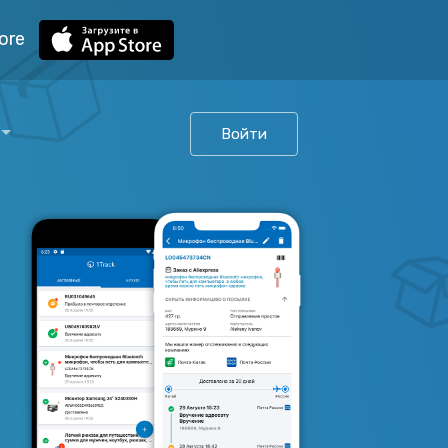
ore
Войти