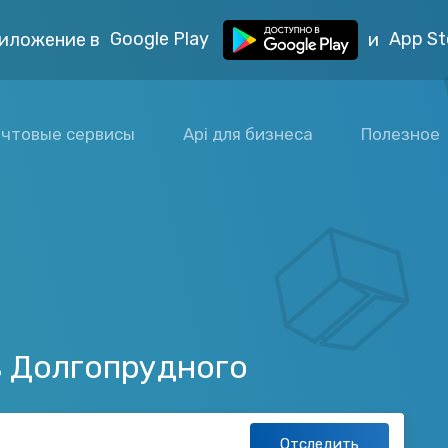
Google Play
App St
иложение в
и
чтовые сервисы
Api для бизнеса
Полезное
з Долгопрудного
Отследить