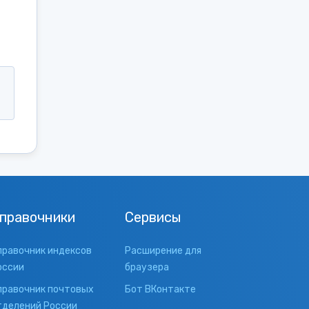
правочники
Сервисы
правочник индексов
Расширение для
оссии
браузера
правочник почтовых
Бот ВКонтакте
тделений России