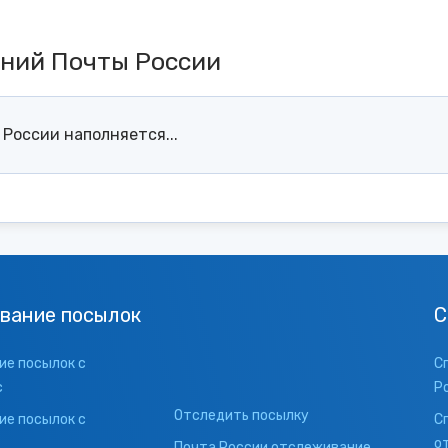
ений Почты России
России наполняется...
вание посылок
С
е посылок с
С
с
Р
Отследить посылку
е посылок с
С
о
Почта России отслеживание