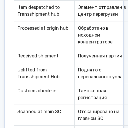
Item despatched to
Элемент отправлен в
Transshipment hub
центр перегрузки
Processed at origin hub
Обработано в
исходном
концентраторе
Received shipment
Полученная партия
Uplifted from
Поднято с
Transshipment Hub
перевалочного узла
Customs check-in
Таможенная
регистрация
Scanned at main SC
Отсканировано на
главном SC