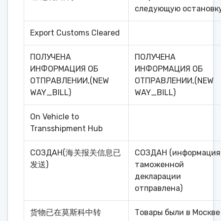
следующую остановку
Export Customs Cleared
ПОЛУЧЕНА
ПОЛУЧЕНА
ИНФОРМАЦИЯ ОБ
ИНФОРМАЦИЯ ОБ
ОТПРАВЛЕНИИ,(NEW
ОТПРАВЛЕНИИ,(NEW
WAY_BILL)
WAY_BILL)
On Vehicle to
Transshipment Hub
СОЗДАН(海关报关信息已
СОЗДАН (информация
发送)
таможенной
декларации
отправлена)
货物已在莫斯科中转
Товары были в Москве