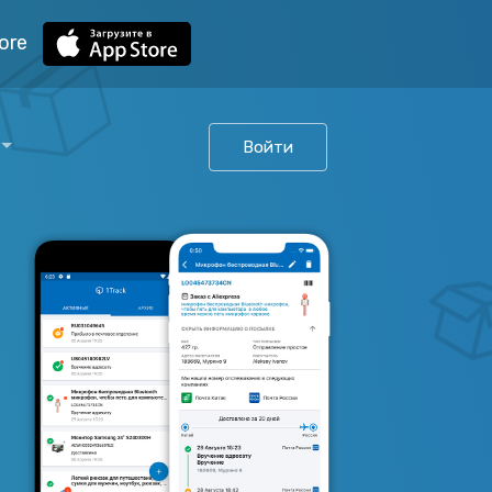
ore
Войти