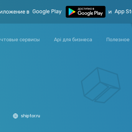
Google Play
App St
иложение в
и
чтовые сервисы
Api для бизнеса
Полезное
shiptor.ru