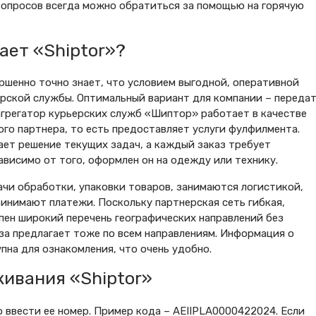
 вопросов всегда можно обратиться за помощью на горячую
ает «Shiptor»?
шенно точно знает, что условием выгодной, оперативной
рской службы. Оптимальный вариант для компании – переда
 агрегатор курьерских служб «Шиптор» работает в качестве
ого партнера, то есть предоставляет услуги фулфилмента.
ет решение текущих задач, а каждый заказ требует
ависимо от того, оформлен он на одежду или технику.
чи обработки, упаковки товаров, занимаются логистикой,
инимают платежи. Поскольку партнерская сеть гибкая,
пен широкий перечень географических направлений без
аза предлагает тоже по всем направлениям. Информация о
пна для ознакомления, что очень удобно.
ивания «Shiptor»
о ввести ее номер. Пример кода – AEIIPLA0000422024. Если