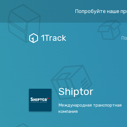
Попробуйте наше пр
1Track
По
Shiptor
Международная транспортная
компания