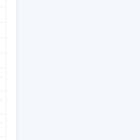
,
,
,