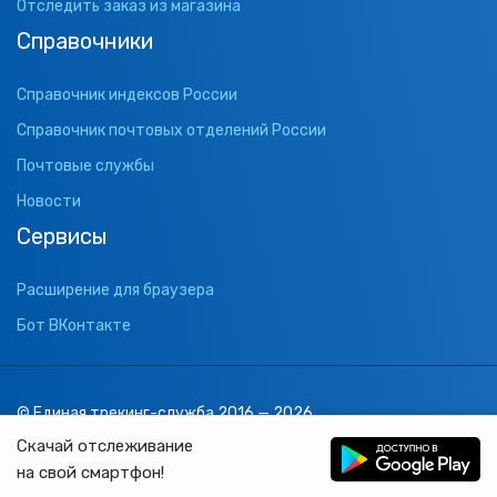
Отследить заказ из магазина
Справочники
Справочник индексов России
Справочник почтовых отделений России
Почтовые службы
Новости
Сервисы
Расширение для браузера
Бот ВКонтакте
© Единая трекинг-служба 2016 — 2026
support@1track.ru
Скачай отслеживание
1track.ru
на свой смартфон!