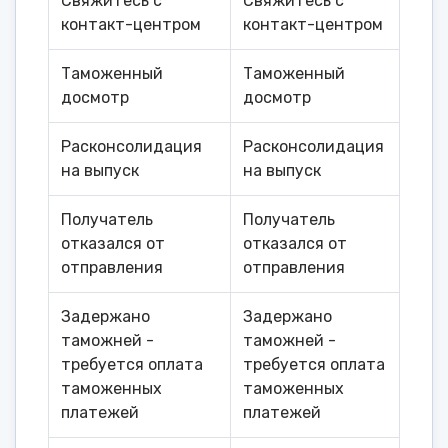
Свяжитесь с
Свяжитесь с
контакт-центром
контакт-центром
Таможенный
Таможенный
досмотр
досмотр
Расконсолидация
Расконсолидация
на выпуск
на выпуск
Получатель
Получатель
отказался от
отказался от
отправления
отправления
Задержано
Задержано
таможней -
таможней -
требуется оплата
требуется оплата
таможенных
таможенных
платежей
платежей