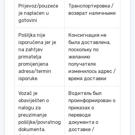
Prijevoz/pouzeće
Транспортировка /
je naplaćen u
возврат наличными
gotovini
Pošiljka nije
Консигнация не
isporučena jer je
была доставлена,
na zahtjev
поскольку по
primatelja
желанию
promijenjena
получателя
adresa/termin
изменилось адрес /
isporuke
время доставки
Vozač je
Водитель был
obaviješten o
проинформирован о
nalogu za
приказах о
preuzimanje
переводе
pošiljke/povratnog
документа о
dokumenta.
доставке /