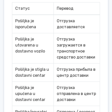
Статус
Перевод
Pošiljka je
Отгрузка
isporučena
доставляется
Pošiljka je
Отгрузка
utovarena u
загружается в
dostavno vozilo
транспортное
средство доставки
Pošiljka je stigla u
Отгрузка прибыла в
dostavni centar
центр доставки
Pošiljka je
Отгрузка
upućena u
отправлена ​​в центр
dostavni centar
доставки
Pošiljka/povratni
Отправка / возврат