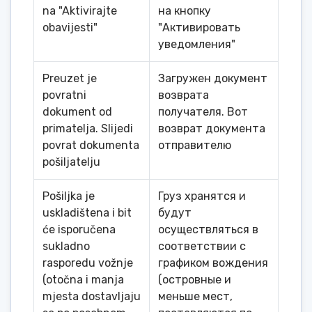
na "Aktivirajte
на кнопку
obavijesti"
"Активировать
уведомления"
Preuzet je
Загружен документ
povratni
возврата
dokument od
получателя. Вот
primatelja. Slijedi
возврат документа
povrat dokumenta
отправителю
pošiljatelju
Pošiljka je
Груз хранятся и
uskladištena i bit
будут
će isporučena
осуществляться в
sukladno
соответствии с
rasporedu vožnje
графиком вождения
(otočna i manja
(островные и
mjesta dostavljaju
меньше мест,