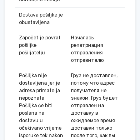
Dostava pošiljke je
obustavljena
Započet je povrat
Началась
pošiljke
репатриация
pošiljatelju
отправления
отправителю
Pošiljka nije
Груз не доставлен,
dostavljena jer je
потому что адрес
adresa primatelja
получателя не
nepoznata.
знаком. Груз будет
Pošiljka će biti
отправлен на
poslana na
доставку в
dostavu u
ожидаемое время
očekivano vrijeme
доставки только
isporuke tek nakon
после того, как вы