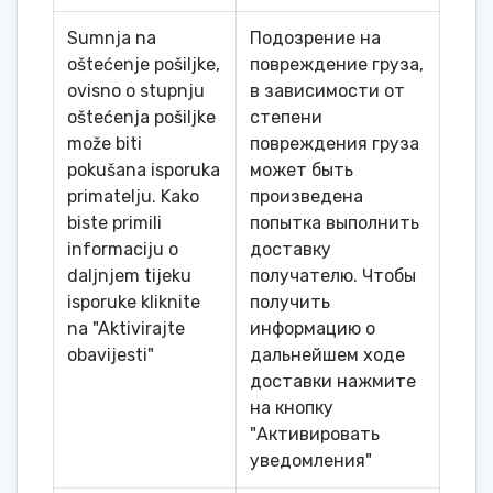
Sumnja na
Подозрение на
oštećenje pošiljke,
повреждение груза,
ovisno o stupnju
в зависимости от
oštećenja pošiljke
степени
može biti
повреждения груза
pokušana isporuka
может быть
primatelju. Kako
произведена
biste primili
попытка выполнить
informaciju o
доставку
daljnjem tijeku
получателю. Чтобы
isporuke kliknite
получить
na "Aktivirajte
информацию о
obavijesti"
дальнейшем ходе
доставки нажмите
на кнопку
"Активировать
уведомления"