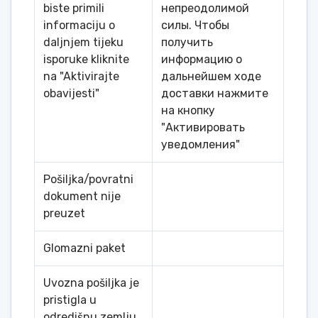
biste primili
непреодолимой
informaciju o
силы. Чтобы
daljnjem tijeku
получить
isporuke kliknite
информацию о
na "Aktivirajte
дальнейшем ходе
obavijesti"
доставки нажмите
на кнопку
"Активировать
уведомления"
Pošiljka/povratni
dokument nije
preuzet
Glomazni paket
Uvozna pošiljka je
pristigla u
odredišnu zemlju