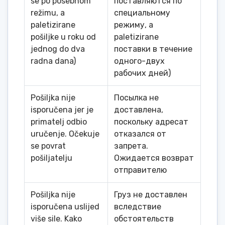
se po posebnom
поставляются по
režimu, a
специальному
paletizirane
режиму, а
pošiljke u roku od
paletizirane
jednog do dva
поставки в течение
radna dana)
одного-двух
рабочих дней)
Pošiljka nije
Посылка не
isporučena jer je
доставлена,
primatelj odbio
поскольку адресат
uručenje. Očekuje
отказался от
se povrat
запрета.
pošiljatelju
Ожидается возврат
отправителю
Pošiljka nije
Груз не доставлен
isporučena uslijed
вследствие
više sile. Kako
обстоятельств