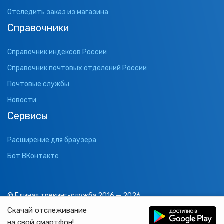
Отследить заказ из магазина
Справочники
Справочник индексов России
Справочник почтовых отделений России
Почтовые службы
Новости
Сервисы
Расширение для браузера
Бот ВКонтакте
© Единая трекинг-служба 2016 — 2026
support@1track.ru
Скачай отслеживание
1track.ru
на свой смартфон!