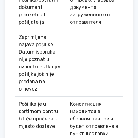
dokument
документа,
preuzeti od
загруженного от
pošiljatelja
отправителя
Zaprimljena
najava pošiljke.
Datum isporuke
nije poznat u
ovom trenutku jer
pošiljka još nije
predana na
prijevoz
Pošiljka je u
Консигнация
sortirnom centru i
находится в
bit će upućena u
сборном центре и
mjesto dostave
будет отправлена ​​в
пункт доставки