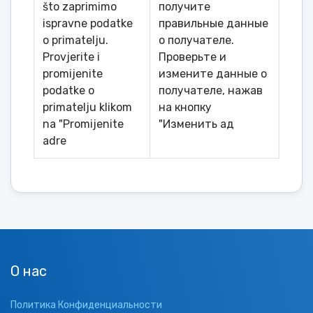
što zaprimimo
получите
ispravne podatke
правильные данные
o primatelju.
о получателе.
Provjerite i
Проверьте и
promijenite
измените данные о
podatke o
получателе, нажав
primatelju klikom
на кнопку
na "Promijenite
"Изменить ад
adre
О нас
Политика Конфиденциальности