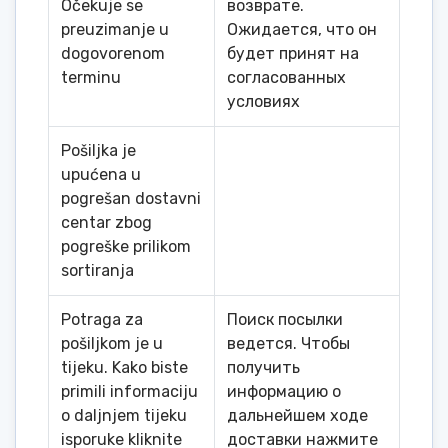
Očekuje se
возврате.
preuzimanje u
Ожидается, что он
dogovorenom
будет принят на
terminu
согласованных
условиях
Pošiljka je
upućena u
pogrešan dostavni
centar zbog
pogreške prilikom
sortiranja
Potraga za
Поиск посылки
pošiljkom je u
ведется. Чтобы
tijeku. Kako biste
получить
primili informaciju
информацию о
o daljnjem tijeku
дальнейшем ходе
isporuke kliknite
доставки нажмите