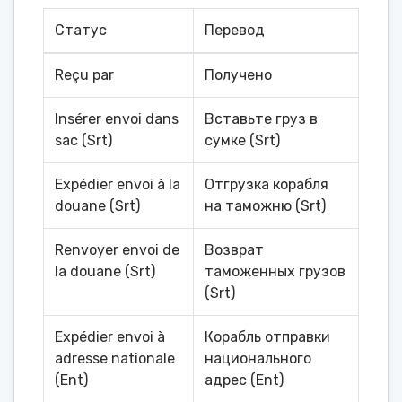
Статус
Перевод
Reçu par
Получено
Insérer envoi dans
Вставьте груз в
sac (Srt)
сумке (Srt)
Expédier envoi à la
Отгрузка корабля
douane (Srt)
на таможню (Srt)
Renvoyer envoi de
Возврат
la douane (Srt)
таможенных грузов
(Srt)
Expédier envoi à
Корабль отправки
adresse nationale
национального
(Ent)
адрес (Ent)