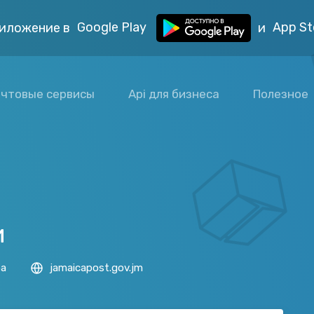
Google Play
App St
иложение в
и
чтовые сервисы
Api для бизнеса
Полезное
и
ба
jamaicapost.gov.jm