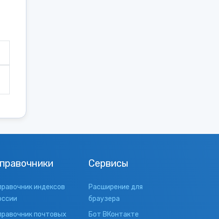
правочники
Сервисы
правочник индексов
Расширение для
оссии
браузера
правочник почтовых
Бот ВКонтакте