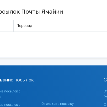
осылок Почты Ямайки
Перевод
вание посылок
С
е посылок с
С
с
Р
Отследить посылку
е посылок с
С