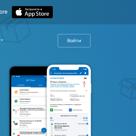
ore
Войти