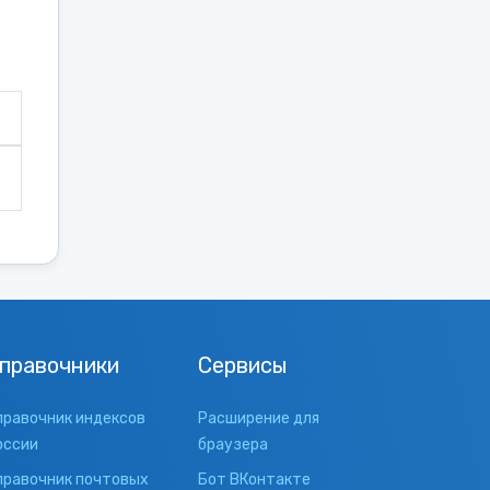
правочники
Сервисы
правочник индексов
Расширение для
оссии
браузера
правочник почтовых
Бот ВКонтакте