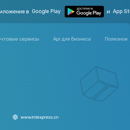
Google Play
App St
иложение в
и
чтовые сервисы
Api для бизнеса
Полезное
www.imlexpress.cn