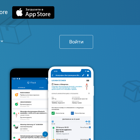
ore
Войти