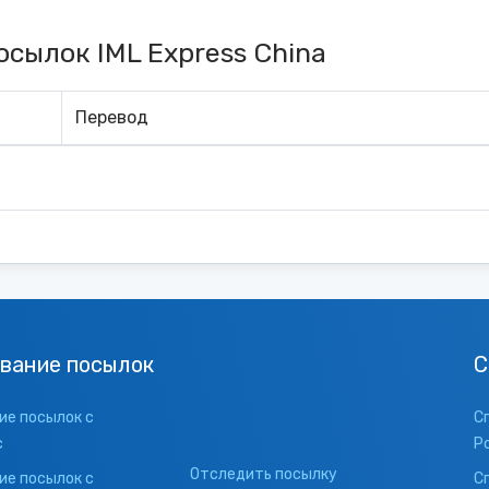
сылок IML Express China
Перевод
вание посылок
С
е посылок с
С
с
Р
Отследить посылку
е посылок с
С