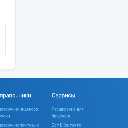
правочники
Сервисы
правочник индексов
Расширение для
оссии
браузера
правочник почтовых
Бот ВКонтакте