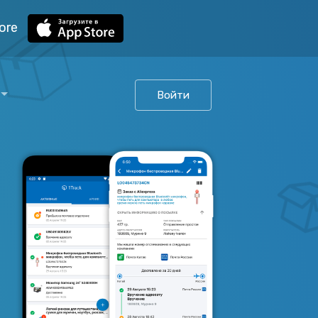
ore
Войти