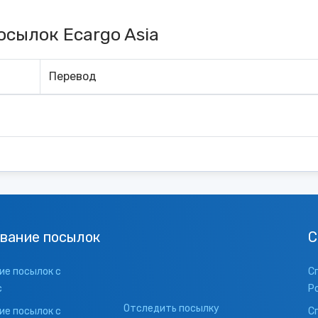
сылок Ecargo Asia
Перевод
вание посылок
С
е посылок с
С
с
Р
Отследить посылку
е посылок с
С