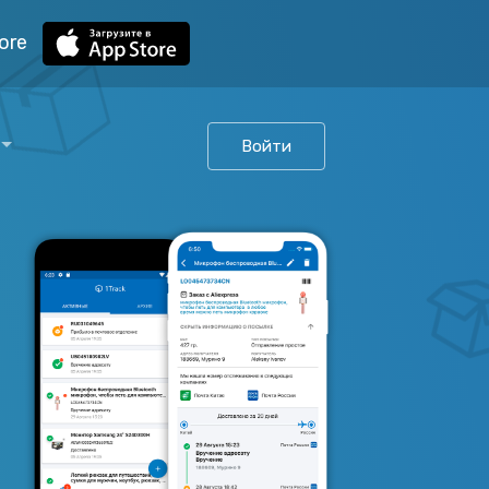
ore
Войти