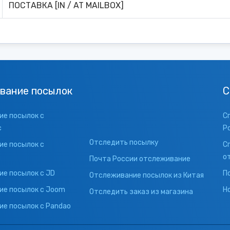
ПОСТАВКА [IN / AT MAILBOX]
вание посылок
С
е посылок с
С
с
Р
Отследить посылку
е посылок с
С
о
Почта России отслеживание
е посылок с JD
П
Отслеживание посылок из Китая
ие посылок с Joom
Н
Отследить заказ из магазина
е посылок с Pandao