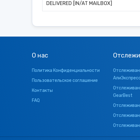
DELIVERED [IN/AT MAILBOX]
О нас
Отслежи
Политика Конфиденциальности
Отслеживани
АлиЭкспрес
Пользовательское соглашение
Отслеживани
Контакты
GearBest
FAQ
Отслеживани
Отслеживан
Отслеживани