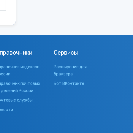
правочники
Сервисы
правочник индексов
Расширение для
оссии
браузера
правочник почтовых
Бот ВКонтакте
тделений России
очтовые службы
овости