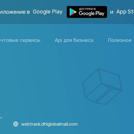
Google Play
App St
иложение в
и
чтовые сервисы
Api для бизнеса
Полезное
с-
webtrack.dhlglobalmail.com