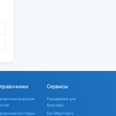
правочники
Сервисы
правочник индексов
Расширение для
оссии
браузера
правочник почтовых
Бот ВКонтакте