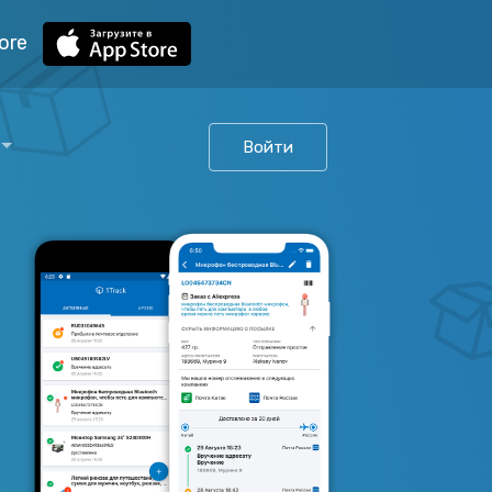
ore
Войти