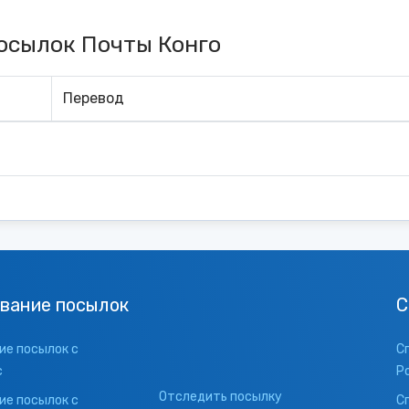
осылок Почты Конго
Перевод
вание посылок
С
е посылок с
С
с
Р
Отследить посылку
е посылок с
С