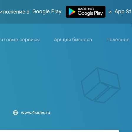
Google Play
App St
иложение в
и
чтовые сервисы
Api для бизнеса
Полезное
www.4sides.ru