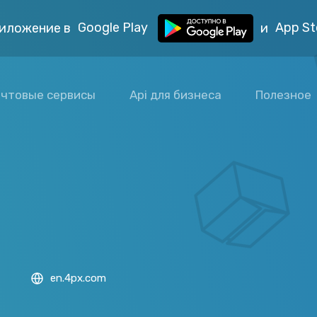
Google Play
App St
иложение в
и
чтовые сервисы
Api для бизнеса
Полезное
en.4px.com