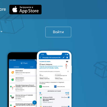
ore
Войти