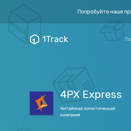
Попробуйте наше пр
1Track
По
4PX Express
Китайская логистическая
компания