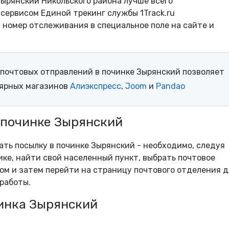
ырянский Никольского района лучше всего
сервисом Единой трекинг службы 1Track.ru
- номер отслеживания в специальное поле на сайте и
почтовых отправлений в починке Зырянский позволяет
лярных магазинов
Алиэкспресс
,
Joom
и
Pandao
 починке Зырянский
рать посылку в починке Зырянский - необходимо, следуя
ке, найти свой населенный пункт, выбрать почтовое
м и затем перейти на страницу почтового отделения д
работы.
инка Зырянский