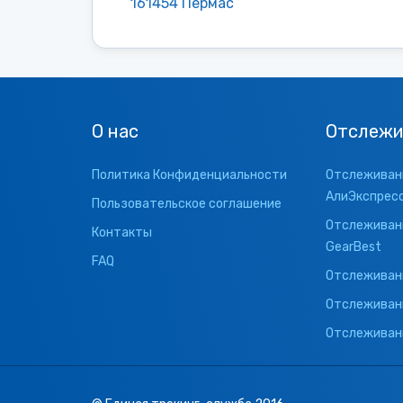
161454 Пермас
О нас
Отслежи
Политика Конфиденциальности
Отслеживани
АлиЭкспрес
Пользовательское соглашение
Отслеживани
Контакты
GearBest
FAQ
Отслеживани
Отслеживан
Отслеживани