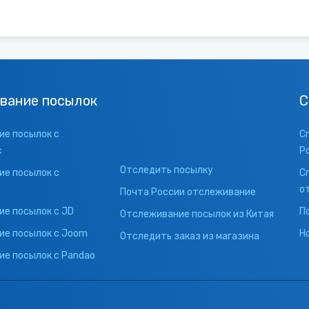
вание посылок
С
е посылок с
С
с
Р
Отследить посылку
е посылок с
С
о
Почта России отслеживание
е посылок с JD
П
Отслеживание посылок из Китая
ие посылок с Joom
Н
Отследить заказ из магазина
е посылок с Pandao