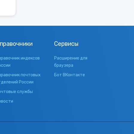
правочники
Сервисы
правочник индексов
Расширение для
оссии
браузера
правочник почтовых
Бот ВКонтакте
тделений России
очтовые службы
овости