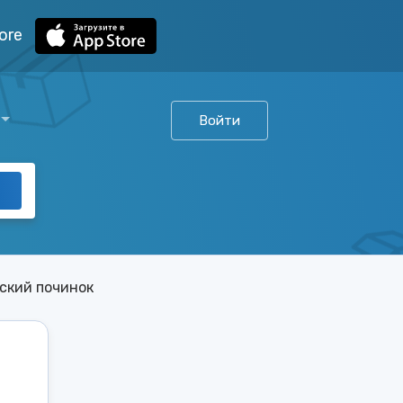
ore
Войти
ский починок