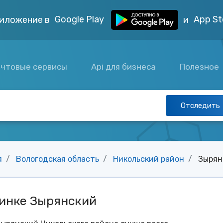
Google Play
App St
иложение в
и
чтовые сервисы
Api для бизнеса
Полезное
Отследить
я
Вологодская область
Никольский район
Зырян
чинке Зырянский