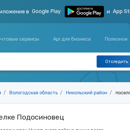
Google Play
App St
иложение в
и
чтовые сервисы
Api для бизнеса
Полезное
Отследить
я
Вологодская область
Никольский район
посел
селке Подосиновец