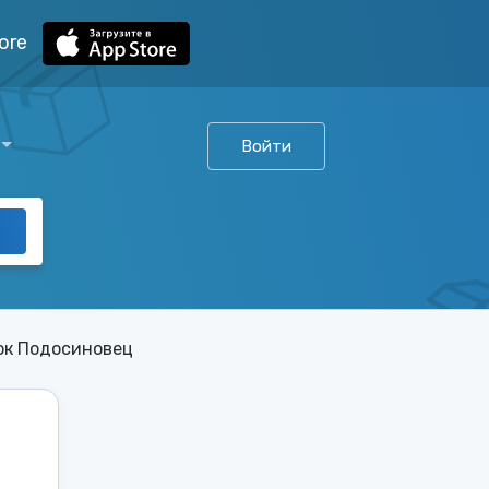
ore
Войти
ок Подосиновец