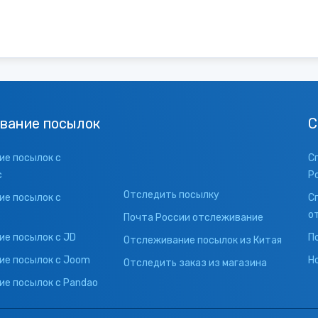
вание посылок
С
е посылок с
С
с
Р
Отследить посылку
е посылок с
С
о
Почта России отслеживание
е посылок с JD
П
Отслеживание посылок из Китая
ие посылок с Joom
Н
Отследить заказ из магазина
е посылок с Pandao