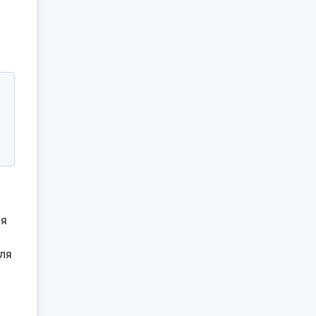
уя
ля