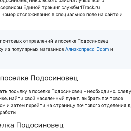
одосиновец Никольского района лучше всего
сервисом Единой трекинг службы 1Track.ru
- номер отслеживания в специальное поле на сайте и
почтовых отправлений в поселке Подосиновец
ку из популярных магазинов
Алиэкспресс
,
Joom
и
 поселке Подосиновец
рать посылку в поселке Подосиновец - необходимо, след
ке, найти свой населенный пункт, выбрать почтовое
м и затем перейти на страницу почтового отделения д
работы.
елка Подосиновец