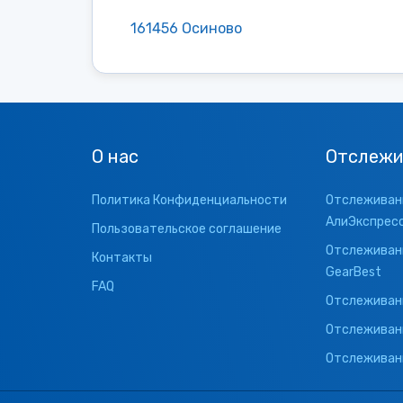
161456 Осиново
О нас
Отслежи
Политика Конфиденциальности
Отслеживани
АлиЭкспрес
Пользовательское соглашение
Отслеживани
Контакты
GearBest
FAQ
Отслеживани
Отслеживан
Отслеживани