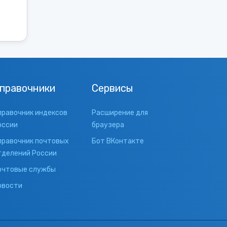
правочники
Сервисы
правочник индексов
Расширение для
оссии
браузера
правочник почтовых
Бот ВКонтакте
тделений России
очтовые службы
овости