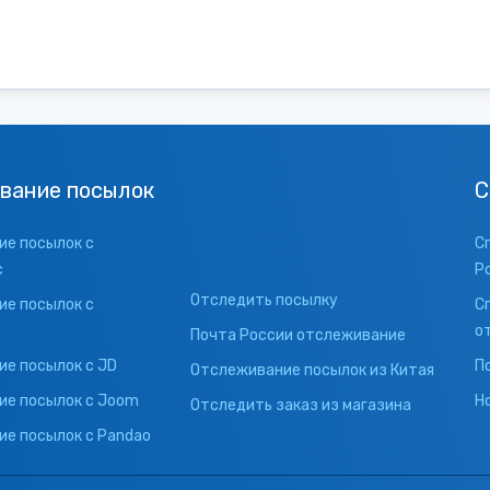
вание посылок
С
е посылок с
С
с
Р
Отследить посылку
е посылок с
С
о
Почта России отслеживание
е посылок с JD
П
Отслеживание посылок из Китая
ие посылок с Joom
Н
Отследить заказ из магазина
е посылок с Pandao