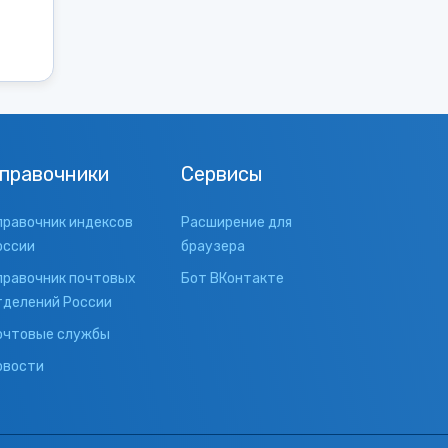
правочники
Сервисы
правочник индексов
Расширение для
оссии
браузера
правочник почтовых
Бот ВКонтакте
тделений России
очтовые службы
овости