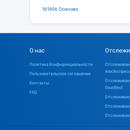
161456 Осиново
О нас
Отслежи
Политика Конфиденциальности
Отслеживани
АлиЭкспрес
Пользовательское соглашение
Отслеживани
Контакты
GearBest
FAQ
Отслеживани
Отслеживан
Отслеживани