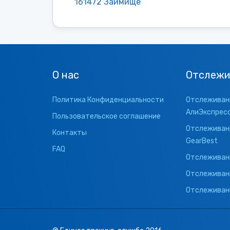
161472 Займище
О нас
Отслежи
Политика Конфиденциальности
Отслеживани
АлиЭкспрес
Пользовательское соглашение
Отслеживани
Контакты
GearBest
FAQ
Отслеживани
Отслеживан
Отслеживани