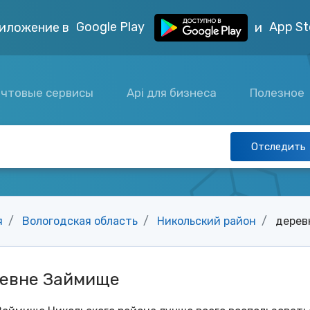
Google Play
App St
иложение в
и
чтовые сервисы
Api для бизнеса
Полезное
Отследить
я
Вологодская область
Никольский район
дерев
ревне Займище