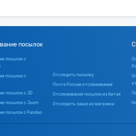
вание посылок
С
е посылок с
С
с
Р
Отследить посылку
е посылок с
С
о
Почта России отслеживание
е посылок с JD
П
Отслеживание посылок из Китая
ие посылок с Joom
Н
Отследить заказ из магазина
е посылок с Pandao