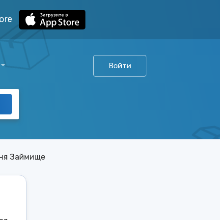
ore
Войти
ня Займище