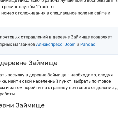
Займище Никольского района лучше всего воспользовать
трекинг службы 1Track.ru
- номер отслеживания в специальное поле на сайте и
почтовых отправлений в деревне Займище позволяет
лярных магазинов
Алиэкспресс
,
Joom
и
Pandao
в деревне Займище
рать посылку в деревне Займище - необходимо, следуя
ке, найти свой населенный пункт, выбрать почтовое
м и затем перейти на страницу почтового отделения д
работы.
евни Займище