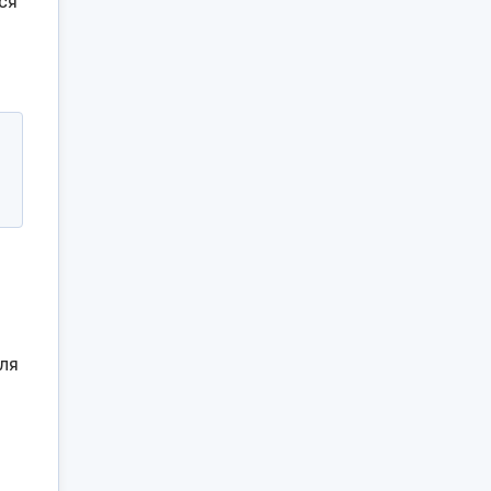
ся
ля