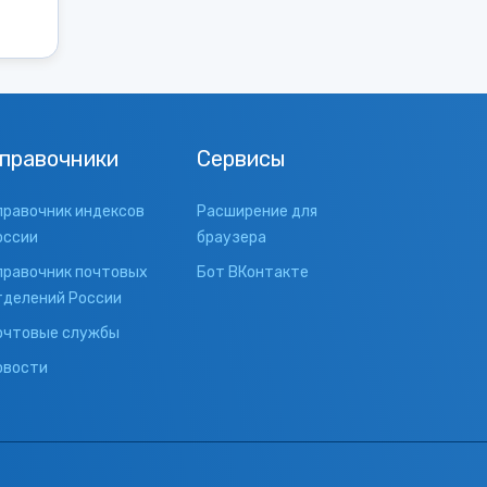
правочники
Сервисы
правочник индексов
Расширение для
оссии
браузера
правочник почтовых
Бот ВКонтакте
тделений России
очтовые службы
овости