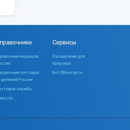
правочники
Сервисы
правочник индексов
Расширение для
оссии
браузера
правочник почтовых
Бот ВКонтакте
тделений России
очтовые службы
овости