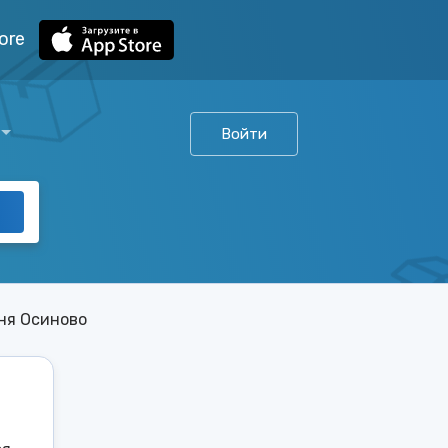
ore
Войти
ня Осиново