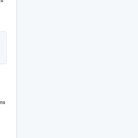
ся
ля