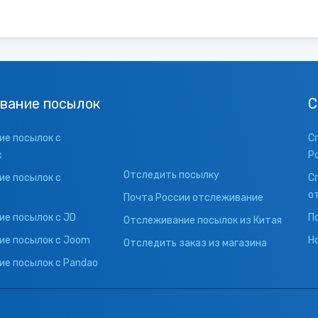
вание посылок
С
е посылок с
С
с
Р
Отследить посылку
е посылок с
С
о
Почта России отслеживание
е посылок с JD
П
Отслеживание посылок из Китая
ие посылок с Joom
Н
Отследить заказ из магазина
е посылок с Pandao