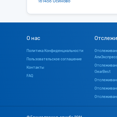
161456 Осиново
О нас
Отслежи
Политика Конфиденциальности
Отслеживани
АлиЭкспрес
Пользовательское соглашение
Отслеживани
Контакты
GearBest
FAQ
Отслеживани
Отслеживан
Отслеживани