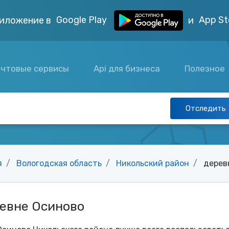
Google Play
App St
иложение в
и
чтовые сервисы
Api для бизнеса
Полезное
Отследить
я
Вологодская область
Никольский район
дерев
ревне Осиново