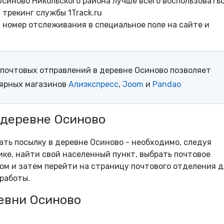
синово Никольского района лучше всего воспользовать
трекинг службы 1Track.ru
- номер отслеживания в специальное поле на сайте и
почтовых отправлений в деревне Осиново позволяет
лярных магазинов
Алиэкспресс
,
Joom
и
Pandao
 деревне Осиново
рать посылку в деревне Осиново - необходимо, следуя
ке, найти свой населенный пункт, выбрать почтовое
м и затем перейти на страницу почтового отделения д
работы.
евни Осиново