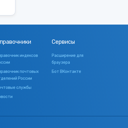
правочники
Сервисы
правочник индексов
Расширение для
оссии
браузера
правочник почтовых
Бот ВКонтакте
тделений России
очтовые службы
овости