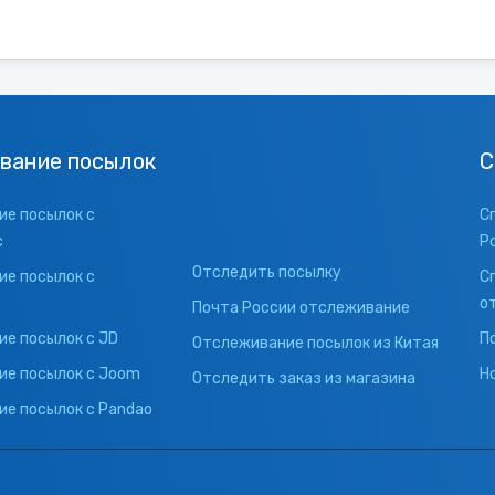
вание посылок
С
е посылок с
С
с
Р
Отследить посылку
е посылок с
С
о
Почта России отслеживание
е посылок с JD
П
Отслеживание посылок из Китая
ие посылок с Joom
Н
Отследить заказ из магазина
е посылок с Pandao