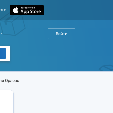
ore
Войти
ня Орлово