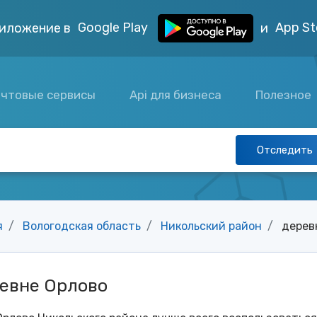
Google Play
App St
иложение в
и
чтовые сервисы
Api для бизнеса
Полезное
Отследить
я
Вологодская область
Никольский район
дерев
ревне Орлово