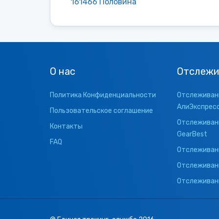
161466 Половина
О нас
Отслежи
Политика Конфиденциальности
Отслеживани
АлиЭкспрес
Пользовательское соглашение
Отслеживани
Контакты
GearBest
FAQ
Отслеживани
Отслеживан
Отслеживани