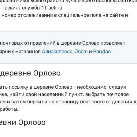
рлово Никольского района лучше всего воспользоваться
трекинг службы 1Track.ru
- номер отслеживания в специальное поле на сайте и
почтовых отправлений в деревне Орлово позволяет
лярных магазинов
Алиэкспресс
,
Joom
и
Pandao
 деревне Орлово
ать посылку в деревне Орлово - необходимо, следуя
ке, найти свой населенный пункт, выбрать почтовое
м и затем перейти на страницу почтового отделения д
работы.
евни Орлово