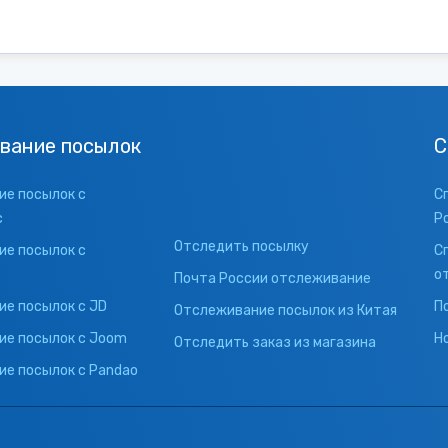
вание посылок
С
е посылок с
С
с
Р
Отследить посылку
е посылок с
С
о
Почта России отслеживание
е посылок с JD
П
Отслеживание посылок из Китая
ие посылок с Joom
Н
Отследить заказ из магазина
е посылок с Pandao