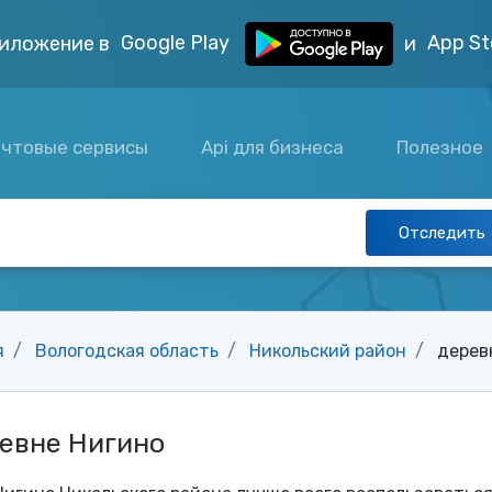
Google Play
App St
иложение в
и
чтовые сервисы
Api для бизнеса
Полезное
Отследить
я
Вологодская область
Никольский район
дерев
ревне Нигино