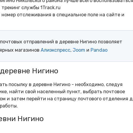
игино Никольского района лучше всего воспользоватьс
трекинг службы 1Track.ru
- номер отслеживания в специальное поле на сайте и
почтовых отправлений в деревне Нигино позволяет
лярных магазинов
Алиэкспресс
,
Joom
и
Pandao
 деревне Нигино
ать посылку в деревне Нигино - необходимо, следуя
ке, найти свой населенный пункт, выбрать почтовое
м и затем перейти на страницу почтового отделения д
работы.
евни Нигино