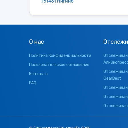
161461 Нигино
О нас
Отслежи
Политика Конфиденциальности
Отслеживани
АлиЭкспрес
Пользовательское соглашение
Отслеживани
Контакты
GearBest
FAQ
Отслеживани
Отслеживан
Отслеживани