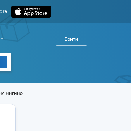
ore
Войти
ня Нигино