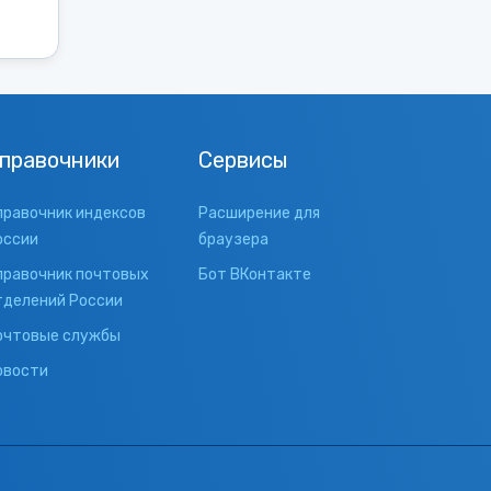
правочники
Сервисы
правочник индексов
Расширение для
оссии
браузера
правочник почтовых
Бот ВКонтакте
тделений России
очтовые службы
овости