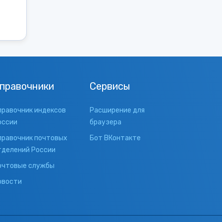
правочники
Сервисы
правочник индексов
Расширение для
оссии
браузера
правочник почтовых
Бот ВКонтакте
тделений России
очтовые службы
овости