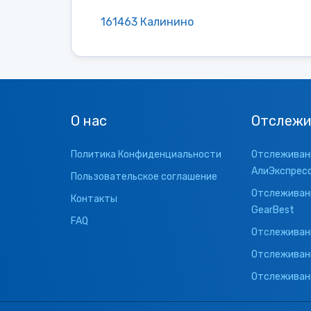
161463 Калинино
О нас
Отслежи
Политика Конфиденциальности
Отслеживани
АлиЭкспрес
Пользовательское соглашение
Отслеживани
Контакты
GearBest
FAQ
Отслеживани
Отслеживан
Отслеживани