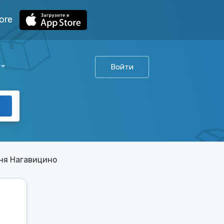
ore
Войти
ня Нагавицино