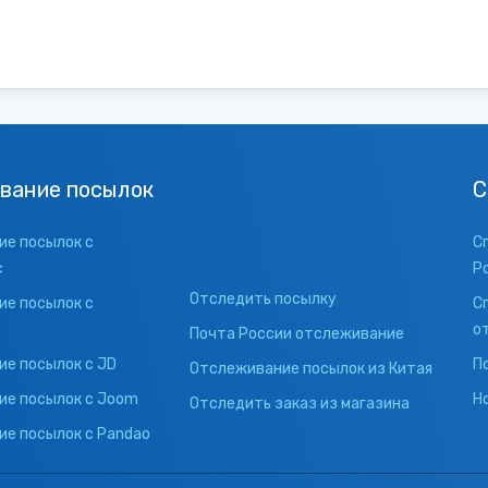
вание посылок
С
е посылок с
С
с
Р
Отследить посылку
е посылок с
С
о
Почта России отслеживание
е посылок с JD
П
Отслеживание посылок из Китая
ие посылок с Joom
Н
Отследить заказ из магазина
е посылок с Pandao