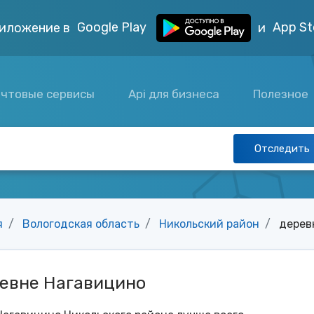
Google Play
App St
иложение в
и
чтовые сервисы
Api для бизнеса
Полезное
Отследить
я
Вологодская область
Никольский район
дерев
ревне Нагавицино