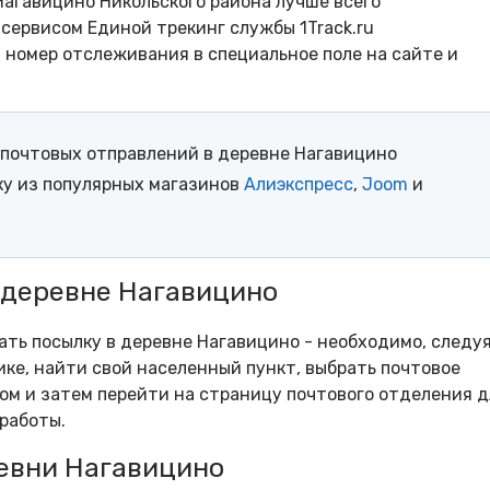
Нагавицино Никольского района лучше всего
сервисом Единой трекинг службы 1Track.ru
- номер отслеживания в специальное поле на сайте и
почтовых отправлений в деревне Нагавицино
ку из популярных магазинов
Алиэкспресс
,
Joom
и
 деревне Нагавицино
рать посылку в деревне Нагавицино - необходимо, следу
ке, найти свой населенный пункт, выбрать почтовое
м и затем перейти на страницу почтового отделения д
работы.
евни Нагавицино