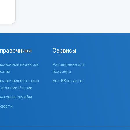
правочники
Сервисы
правочник индексов
Расширение для
оссии
браузера
правочник почтовых
Бот ВКонтакте
тделений России
очтовые службы
овости