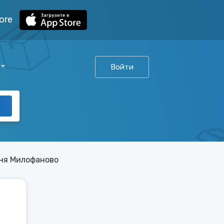
ore
Войти
ня Милофаново