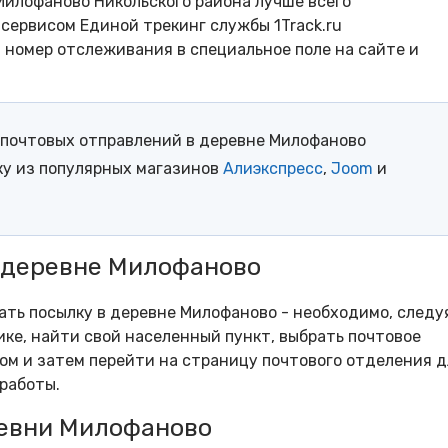
Милофаново Никольского района лучше всего
сервисом Единой трекинг службы 1Track.ru
- номер отслеживания в специальное поле на сайте и
почтовых отправлений в деревне Милофаново
ку из популярных магазинов
Алиэкспресс
,
Joom
и
в деревне Милофаново
рать посылку в деревне Милофаново - необходимо, следу
ке, найти свой населенный пункт, выбрать почтовое
м и затем перейти на страницу почтового отделения д
работы.
евни Милофаново