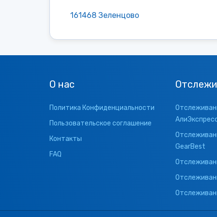
161468 Зеленцово
О нас
Отслежи
Политика Конфиденциальности
Отслеживани
АлиЭкспрес
Пользовательское соглашение
Отслеживани
Контакты
GearBest
FAQ
Отслеживани
Отслеживан
Отслеживани