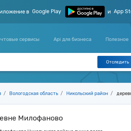
Google Play
App St
иложение в
и
чтовые сервисы
Api для бизнеса
Полезное
Отследить
я
Вологодская область
Никольский район
дерев
ревне Милофаново