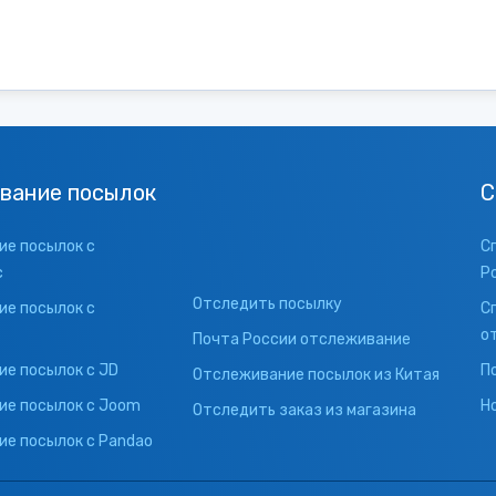
вание посылок
С
е посылок с
С
с
Р
Отследить посылку
е посылок с
С
о
Почта России отслеживание
е посылок с JD
П
Отслеживание посылок из Китая
ие посылок с Joom
Н
Отследить заказ из магазина
е посылок с Pandao