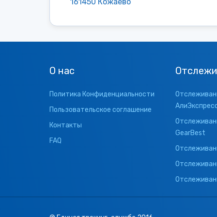
161450 Кожаево
О нас
Отслежи
Политика Конфиденциальности
Отслеживани
АлиЭкспрес
Пользовательское соглашение
Отслеживани
Контакты
GearBest
FAQ
Отслеживани
Отслеживан
Отслеживани