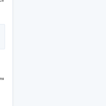
ся
ля