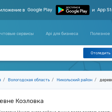
Google Play
App St
иложение в
и
чтовые сервисы
Api для бизнеса
Полезное
Отследить
я
Вологодская область
Никольский район
дерев
евне Козловка