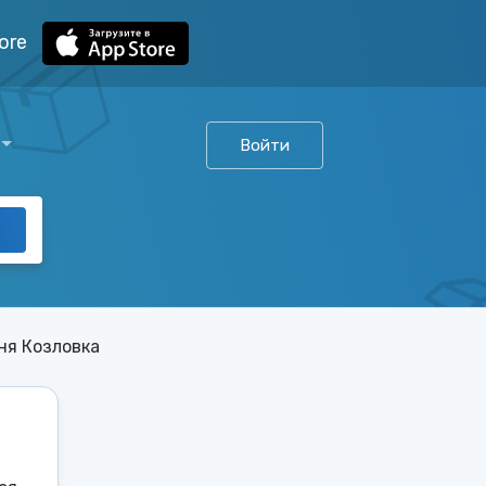
ore
Войти
ня Козловка