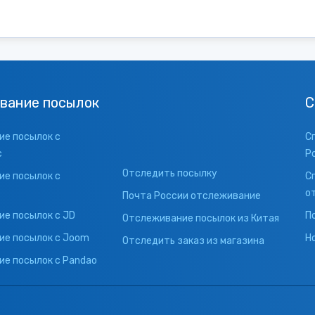
вание посылок
С
е посылок с
С
с
Р
Отследить посылку
е посылок с
С
о
Почта России отслеживание
е посылок с JD
П
Отслеживание посылок из Китая
ие посылок с Joom
Н
Отследить заказ из магазина
е посылок с Pandao