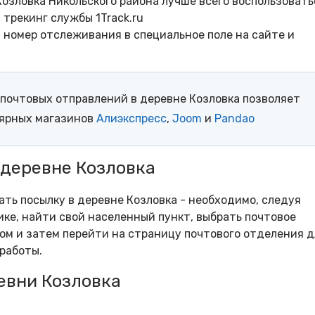
озловка Никольского района лучше всего воспользовать
трекинг службы 1Track.ru
- номер отслеживания в специальное поле на сайте и
почтовых отправлений в деревне Козловка позволяет
лярных магазинов
Алиэкспресс
,
Joom
и
Pandao
 деревне Козловка
ать посылку в деревне Козловка - необходимо, следуя
ке, найти свой населенный пункт, выбрать почтовое
м и затем перейти на страницу почтового отделения д
работы.
евни Козловка