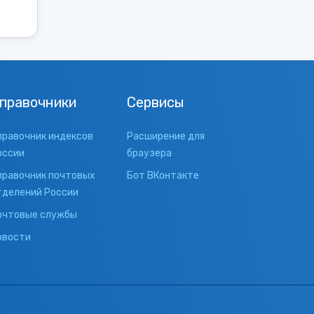
правочники
Сервисы
правочник индексов
Расширение для
оссии
браузера
правочник почтовых
Бот ВКонтакте
тделений России
очтовые службы
овости