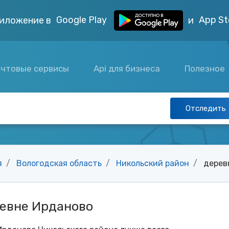
Google Play
App St
иложение в
и
чтовые сервисы
Api для бизнеса
Полезное
Отследить
я
Вологодская область
Никольский район
дерев
ревне Ирданово