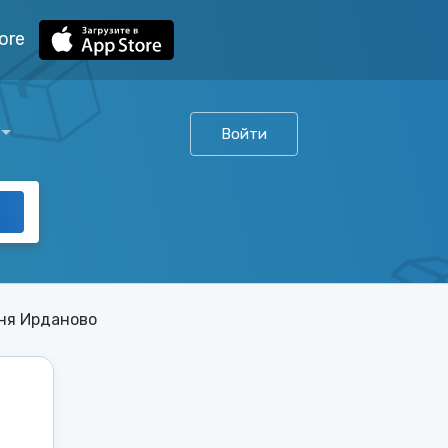
ore
Войти
ня Ирданово