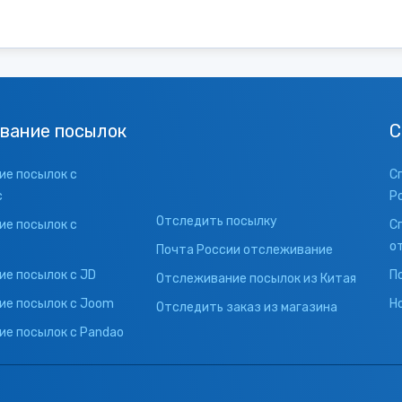
вание посылок
С
е посылок с
С
с
Р
Отследить посылку
е посылок с
С
о
Почта России отслеживание
е посылок с JD
П
Отслеживание посылок из Китая
ие посылок с Joom
Н
Отследить заказ из магазина
е посылок с Pandao