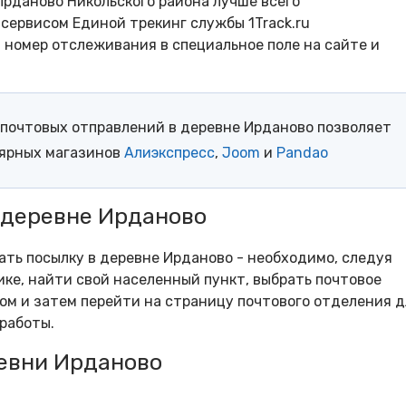
Ирданово Никольского района лучше всего
сервисом Единой трекинг службы 1Track.ru
- номер отслеживания в специальное поле на сайте и
почтовых отправлений в деревне Ирданово позволяет
лярных магазинов
Алиэкспресс
,
Joom
и
Pandao
 деревне Ирданово
рать посылку в деревне Ирданово - необходимо, следуя
ке, найти свой населенный пункт, выбрать почтовое
м и затем перейти на страницу почтового отделения д
работы.
евни Ирданово