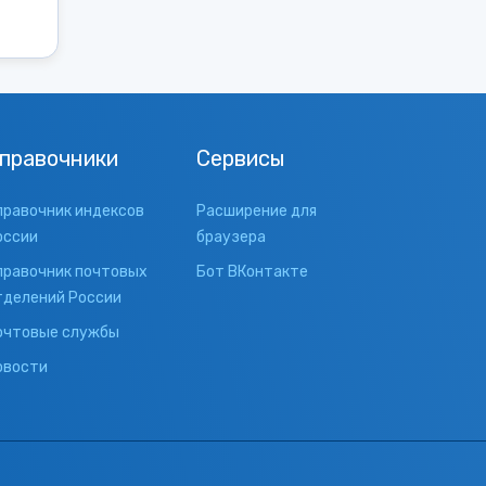
правочники
Сервисы
правочник индексов
Расширение для
оссии
браузера
правочник почтовых
Бот ВКонтакте
тделений России
очтовые службы
овости