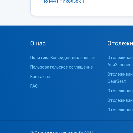
161441 Никольск 1
О нас
Отслежи
Политика Конфиденциальности
Отслеживани
АлиЭкспрес
Пользовательское соглашение
Отслеживани
Контакты
GearBest
FAQ
Отслеживани
Отслеживан
Отслеживани