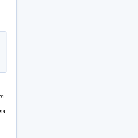
уя
ля