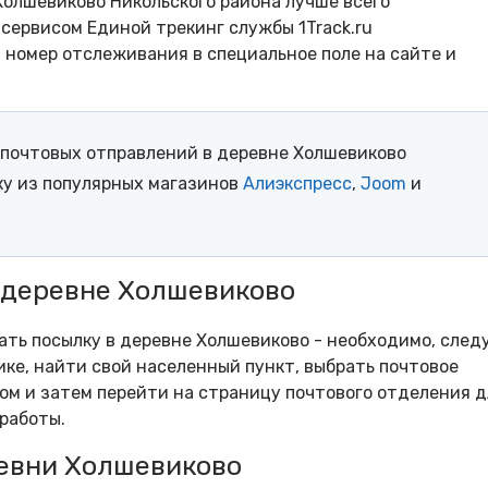
Холшевиково Никольского района лучше всего
сервисом Единой трекинг службы 1Track.ru
- номер отслеживания в специальное поле на сайте и
почтовых отправлений в деревне Холшевиково
ку из популярных магазинов
Алиэкспресс
,
Joom
и
 деревне Холшевиково
рать посылку в деревне Холшевиково - необходимо, след
ке, найти свой населенный пункт, выбрать почтовое
м и затем перейти на страницу почтового отделения д
работы.
евни Холшевиково