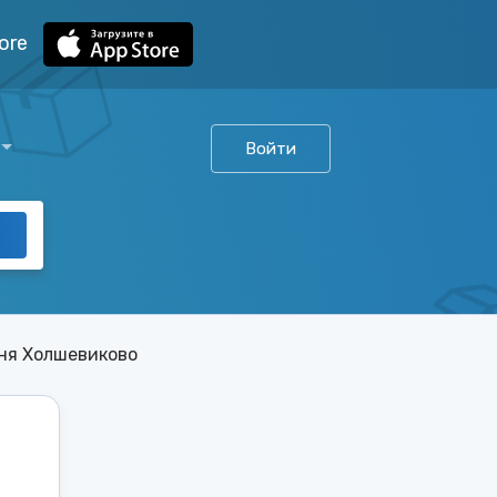
ore
Войти
ня Холшевиково