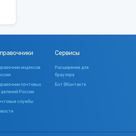
правочники
Сервисы
правочник индексов
Расширение для
оссии
браузера
правочник почтовых
Бот ВКонтакте
тделений России
очтовые службы
овости