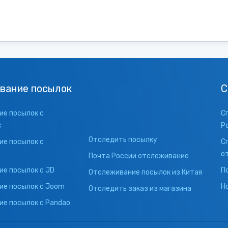
вание посылок
С
е посылок с
С
с
Р
Отследить посылку
е посылок с
С
о
Почта России отслеживание
е посылок с JD
П
Отслеживание посылок из Китая
ие посылок с Joom
Н
Отследить заказ из магазина
е посылок с Pandao