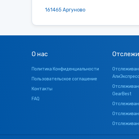
161465 Аргуново
О нас
Отслежи
Политика Конфиденциальности
Отслеживани
АлиЭкспрес
Пользовательское соглашение
Отслеживани
Контакты
GearBest
FAQ
Отслеживани
Отслеживан
Отслеживани