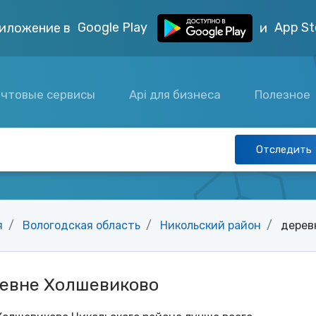
Google Play
App St
иложение в
и
чтовые сервисы
Api для бизнеса
Полезное
Отследить
я
Вологодская область
Никольский район
дерев
ревне Холшевиково