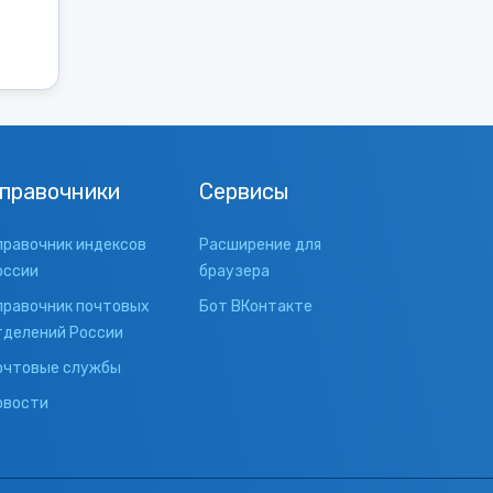
правочники
Сервисы
правочник индексов
Расширение для
оссии
браузера
правочник почтовых
Бот ВКонтакте
тделений России
очтовые службы
овости