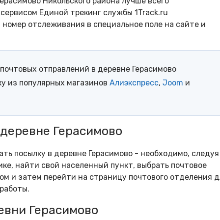
ерасимово Никольского района лучше всего
сервисом Единой трекинг службы 1Track.ru
- номер отслеживания в специальное поле на сайте и
почтовых отправлений в деревне Герасимово
ку из популярных магазинов
Алиэкспресс
,
Joom
и
 деревне Герасимово
ать посылку в деревне Герасимово - необходимо, следуя
ке, найти свой населенный пункт, выбрать почтовое
м и затем перейти на страницу почтового отделения д
работы.
евни Герасимово