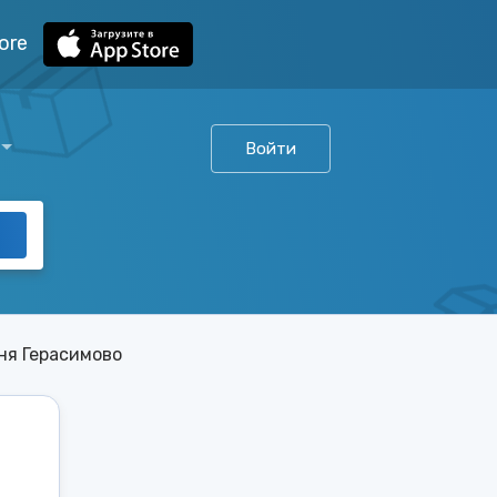
ore
Войти
ня Герасимово