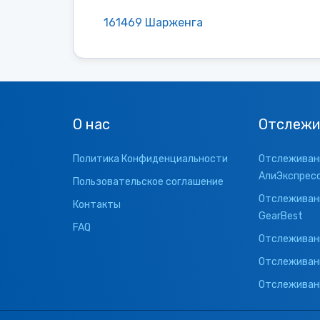
161469 Шарженга
О нас
Отслежи
Политика Конфиденциальности
Отслеживани
АлиЭкспрес
Пользовательское соглашение
Отслеживани
Контакты
GearBest
FAQ
Отслеживани
Отслеживан
Отслеживани