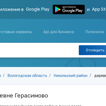
Google Play
App St
иложение в
и
чтовые сервисы
Api для бизнеса
Полезное
Отследить
я
Вологодская область
Никольский район
дерев
евне Герасимово