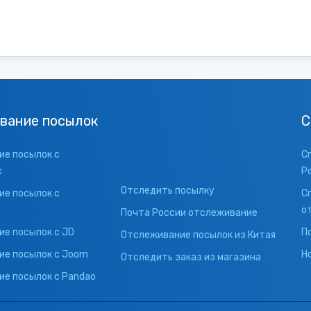
вание посылок
С
е посылок с
С
с
Р
Отследить посылку
е посылок с
С
о
Почта России отслеживание
е посылок с JD
П
Отслеживание посылок из Китая
ие посылок с Joom
Н
Отследить заказ из магазина
е посылок с Pandao